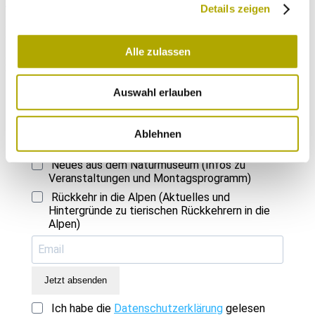
Zu den Monografien
Details zeigen
Immer auf dem neuesten Stand
Alle zulassen
Einmal im Monat versenden wir einen Newsletter mit den aktuellen
Veranstaltungen und besonderen Neuigkeiten.
Auswahl erlauben
Wähle die Newsletter aus, für die du dich
Ablehnen
anmelden möchtest:
Neues aus dem Naturmuseum (Infos zu
Veranstaltungen und Montagsprogramm)
Rückkehr in die Alpen (Aktuelles und
Hintergründe zu tierischen Rückkehrern in die
Alpen)
Jetzt absenden
Ich habe die
Datenschutzerklärung
gelesen