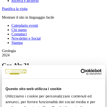
Ricerca e archivio
Pianifica la visita
Mostrare il sito in linguaggio facile
Calendario eventi
Chi siamo
Contattaci
Newsletter e Social
Stampa
Geologia
2024
Geo.Alp 21
Naturmuseum Südtirol - Museo di Scienze Alto Adige
Torna alla panoramica
Questo sito web utilizza i cookie
Download
Utilizziamo i cookie per personalizzare contenuti ed
Geo.Alp 20 - Full Text
annunci, per fornire funzionalità dei social media e per