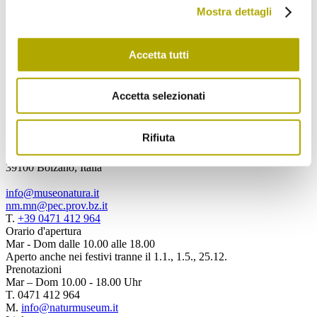
Mostra dettagli
acconsento al trattamento dei miei dati
personali.
Accetta tutti
Spedisci
Accetta selezionati
Contattaci
Rifiuta
Museo di Scienze Naturali dell'Alto Adige
via Bottai 1
39100 Bolzano, Italia
info@museonatura.it
nm.mn@pec.prov.bz.it
T.
+39 0471 412 964
Orario d'apertura
Mar - Dom dalle 10.00 alle 18.00
Aperto anche nei festivi tranne il 1.1., 1.5., 25.12.
Prenotazioni
Mar – Dom 10.00 - 18.00 Uhr
T. 0471 412 964
M.
info@naturmuseum.it