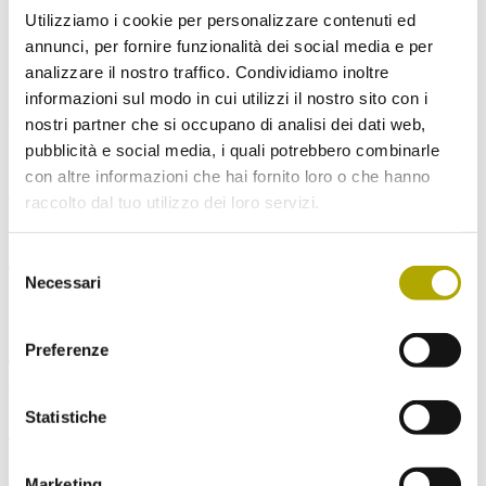
Utilizziamo i cookie per personalizzare contenuti ed
annunci, per fornire funzionalità dei social media e per
PEC:
nm.mn@pec.prov.bz.it
,
analizzare il nostro traffico. Condividiamo inoltre
Partita IVA 02383790215
informazioni sul modo in cui utilizzi il nostro sito con i
nostri partner che si occupano di analisi dei dati web,
Codice Fiscale: 94085430216
pubblicità e social media, i quali potrebbero combinarle
IBAN: IT14G0604511619000000002031
con altre informazioni che hai fornito loro o che hanno
Codice per fatture elettroniche: H6XYZZ
raccolto dal tuo utilizzo dei loro servizi.
Selezione
Tutti i diritti su testi e immagini sono di proprietà del Museo di
Necessari
del
Scienze Naturali dell’Alto Adige.
consenso
Preferenze
Testi e foto sono integralmente protetti da copyright.
© 2019 Museo di Scienze Naturali dell’Alto Adige
Via Bottai 1
Statistiche
39100 Bolzano
Tel. 0039 0471 41 29 60
Fax 0039 0471 41 29 79
e-mail:
info@naturmuseum.it
Marketing