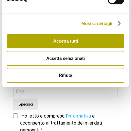
Non mancare ai nostri prossimi eventi!
Mostra dettagli
Se desideri, ti mandiamo una volta al mese una nostra newsletter.
Iscriviti subito!
Accetta tutti
Scegli la Newsletter a cui vorresti iscriverti:
Accetta selezionati
Novità dal Museo di Scienze (Aggiornamenti
sugli eventi e il programma mensile)
Ritorno nelle Alpi (Novità, fatti e retroscena
Rifiuta
sugli animali che fanno ritorno nelle Alpi)
Spedisci
Ho letto e compreso
l’informativa
e
acconsento al trattamento dei miei dati
personali.