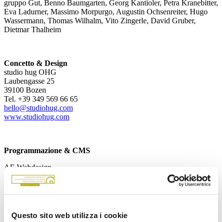
gruppo Gut, Benno Baumgarten, Georg Kantioler, Petra Kranebitter,
Eva Ladurner, Massimo Morpurgo, Augustin Ochsenreiter, Hugo
Wassermann, Thomas Wilhalm, Vito Zingerle, David Gruber,
Dietmar Thalheim
Concetto & Design
studio hug OHG
Laubengasse 25
39100 Bozen
Tel. +39 349 569 66 65
hello@studiohug.com
www.studiohug.com
Programmazione & CMS
AE Webdesign
Prantacherweg 27
39010 St. Martin in Passeier
Tel +39 340 542 7070
info@ae-webdesign.com
www.ae-webdesign.com
Questo sito web utilizza i cookie