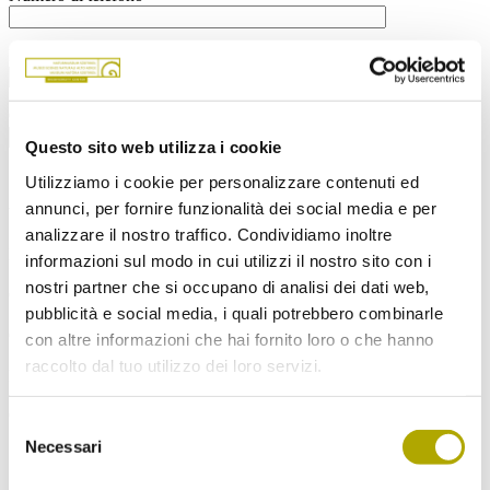
Indirizzo mail*
Codice fiscale
Questo sito web utilizza i cookie
Indirizzo
Utilizziamo i cookie per personalizzare contenuti ed
annunci, per fornire funzionalità dei social media e per
Via*
analizzare il nostro traffico. Condividiamo inoltre
N° civico*
informazioni sul modo in cui utilizzi il nostro sito con i
nostri partner che si occupano di analisi dei dati web,
CAP*
pubblicità e social media, i quali potrebbero combinarle
Comune*
con altre informazioni che hai fornito loro o che hanno
raccolto dal tuo utilizzo dei loro servizi.
Land*
Campi con * sono obbligatori
Selezione
Necessari
del
Ho letto e compreso
l’informativa
e acconsento al trattamento
dei miei dati personali.
consenso