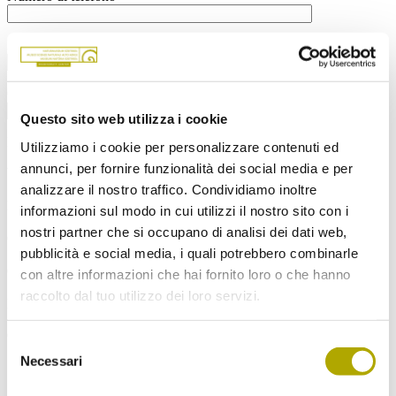
Indirizzo mail*
Codice fiscale
Questo sito web utilizza i cookie
Indirizzo
Utilizziamo i cookie per personalizzare contenuti ed
annunci, per fornire funzionalità dei social media e per
Via*
analizzare il nostro traffico. Condividiamo inoltre
N° civico*
informazioni sul modo in cui utilizzi il nostro sito con i
nostri partner che si occupano di analisi dei dati web,
CAP*
pubblicità e social media, i quali potrebbero combinarle
Comune*
con altre informazioni che hai fornito loro o che hanno
raccolto dal tuo utilizzo dei loro servizi.
Land*
Campi con * sono obbligatori
Selezione
Necessari
del
Ho letto e compreso
l’informativa
e acconsento al trattamento
dei miei dati personali.
consenso