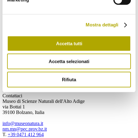
sugli animali che fanno ritorno nelle Alpi)
Mostra dettagli
Spedisci
Ho letto e compreso
l’informativa
e
Accetta tutti
acconsento al trattamento dei miei dati
personali.
Accetta selezionati
Spedisci
Rifiuta
Contattaci
Museo di Scienze Naturali dell'Alto Adige
via Bottai 1
39100 Bolzano, Italia
info@museonatura.it
nm.mn@pec.prov.bz.it
T.
+39 0471 412 964