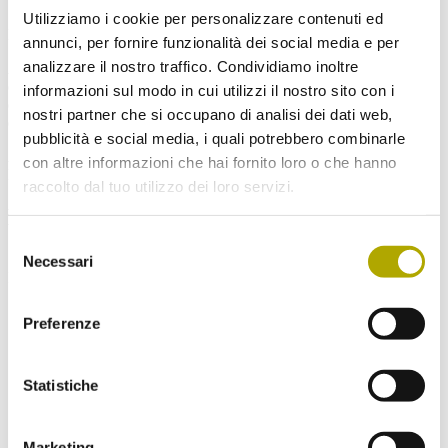
Utilizziamo i cookie per personalizzare contenuti ed
Mostra più immagini
annunci, per fornire funzionalità dei social media e per
analizzare il nostro traffico. Condividiamo inoltre
Arthur Ladurner, nato nel 1872 e morto nel 1960 a Merano, maestro
di farmacia e farmacista cittadino di Merano. Ha lasciato un erbario
informazioni sul modo in cui utilizzi il nostro sito con i
di piante vascolari di 1465 campioni e 1183 specie, donato al Museo
nostri partner che si occupano di analisi dei dati web,
di Scienze Naturali dal nipote Friedrich Ladurner.
pubblicità e social media, i quali potrebbero combinarle
Area geografica di
provenienza delle raccolte: Alto Adige, Austria e
con altre informazioni che hai fornito loro o che hanno
Francia (Alpi occidentali).
raccolto dal tuo utilizzo dei loro servizi.
Non mancare ai nostri prossimi eventi!
Selezione
Se desideri, ti mandiamo una volta al mese una nostra newsletter.
Necessari
del
Iscriviti subito!
consenso
Preferenze
Scegli la Newsletter a cui vorresti iscriverti:
Statistiche
Novità dal Museo di Scienze (Aggiornamenti
sugli eventi e il programma mensile)
Ritorno nelle Alpi (Novità, fatti e retroscena
Marketing