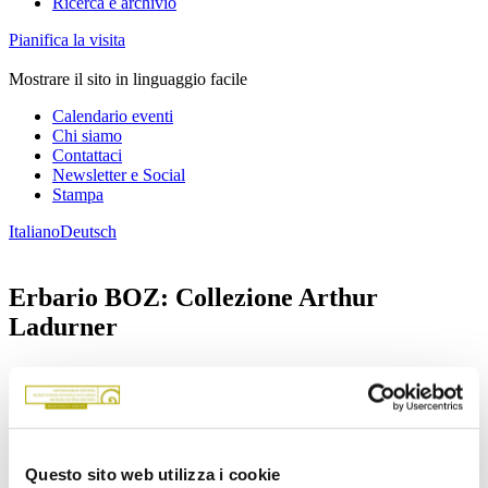
Ricerca e archivio
Pianifica la visita
Mostrare il sito in linguaggio facile
Calendario eventi
Chi siamo
Contattaci
Newsletter e Social
Stampa
Italiano
Deutsch
Erbario BOZ: Collezione Arthur
Ladurner
Torna alla panoramica
L’erbario Ladurner contiene 1465 campioni e 1183 specie di piante
vascolari.
Questo sito web utilizza i cookie