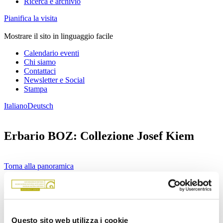
Ricerca e archivio
Pianifica la visita
Mostrare il sito in linguaggio facile
Calendario eventi
Chi siamo
Contattaci
Newsletter e Social
Stampa
Italiano
Deutsch
Erbario BOZ: Collezione Josef Kiem
Torna alla panoramica
Una collezione di Ciperacee, Poacee e briofite (muschi e epatiche)
che comprende circa 3200 esemplari e 636 taxa.
Questo sito web utilizza i cookie