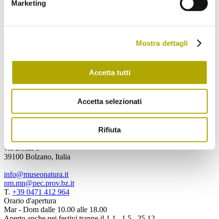
Marketing
Spedisci
Ho letto e compreso
l’informativa
e
Mostra dettagli
acconsento al trattamento dei miei dati
personali.
Accetta tutti
Spedisci
Accetta selezionati
Rifiuta
Contattaci
Museo di Scienze Naturali dell'Alto Adige
via Bottai 1
39100 Bolzano, Italia
info@museonatura.it
nm.mn@pec.prov.bz.it
T.
+39 0471 412 964
Orario d'apertura
Mar - Dom dalle 10.00 alle 18.00
Aperto anche nei festivi tranne il 1.1., 1.5., 25.12.