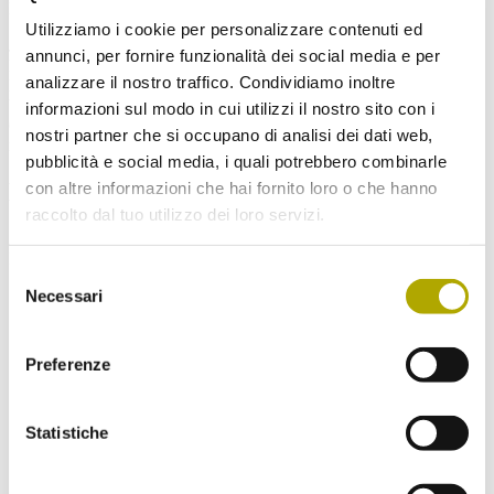
Mostra più immagini
Utilizziamo i cookie per personalizzare contenuti ed
Josef Kiem, nato il 28.1.1920 a Bolzano, è morto il 31.12.2018 a
annunci, per fornire funzionalità dei social media e per
Hofstatt (Kurtatsch), farmacista e botanico a Bolzano. Ha lasciato al
analizzare il nostro traffico. Condividiamo inoltre
Museo di Scienze Naturali una collezione di Ciperacee, Poacee e
briofite (muschi e epatiche) che comprende circa 3200 esemplari e
informazioni sul modo in cui utilizzi il nostro sito con i
636 taxa. Area geografica di
provenienza delle raccolte: Alto Adige,
nostri partner che si occupano di analisi dei dati web,
regione mediterranea.
pubblicità e social media, i quali potrebbero combinarle
Non mancare ai nostri prossimi eventi!
con altre informazioni che hai fornito loro o che hanno
raccolto dal tuo utilizzo dei loro servizi.
Se desideri, ti mandiamo una volta al mese una nostra newsletter.
Iscriviti subito!
Selezione
Necessari
del
consenso
Scegli la Newsletter a cui vorresti iscriverti:
Preferenze
Novità dal Museo di Scienze (Aggiornamenti
sugli eventi e il programma mensile)
Ritorno nelle Alpi (Novità, fatti e retroscena
Statistiche
sugli animali che fanno ritorno nelle Alpi)