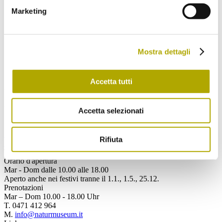
acconsento al trattamento dei miei dati
Marketing
personali.
Spedisci
Mostra dettagli
Accetta tutti
Contattaci
Museo di Scienze Naturali dell'Alto Adige
via Bottai 1
Accetta selezionati
39100 Bolzano, Italia
info@museonatura.it
Rifiuta
nm.mn@pec.prov.bz.it
T.
+39 0471 412 964
Orario d'apertura
Mar - Dom dalle 10.00 alle 18.00
Aperto anche nei festivi tranne il 1.1., 1.5., 25.12.
Prenotazioni
Mar – Dom 10.00 - 18.00 Uhr
T. 0471 412 964
M.
info@naturmuseum.it