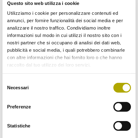
Farnpflanzen Südtirols”) e un ampio erbario con quasi mille
Questo sito web utilizza i cookie
esemplari (soprattutto pteridofita), che R. Beck ha lasciato al Museo
Utilizziamo i cookie per personalizzare contenuti ed
di Scienze Naturali.
annunci, per fornire funzionalità dei social media e per
Non mancare ai nostri prossimi eventi!
analizzare il nostro traffico. Condividiamo inoltre
informazioni sul modo in cui utilizzi il nostro sito con i
Se desideri, ti mandiamo una volta al mese una nostra newsletter.
nostri partner che si occupano di analisi dei dati web,
Iscriviti subito!
pubblicità e social media, i quali potrebbero combinarle
con altre informazioni che hai fornito loro o che hanno
raccolto dal tuo utilizzo dei loro servizi.
Scegli la Newsletter a cui vorresti iscriverti:
Novità dal Museo di Scienze (Aggiornamenti
Selezione
sugli eventi e il programma mensile)
Necessari
del
Ritorno nelle Alpi (Novità, fatti e retroscena
consenso
sugli animali che fanno ritorno nelle Alpi)
Preferenze
Spedisci
Statistiche
Ho letto e compreso
l’informativa
e