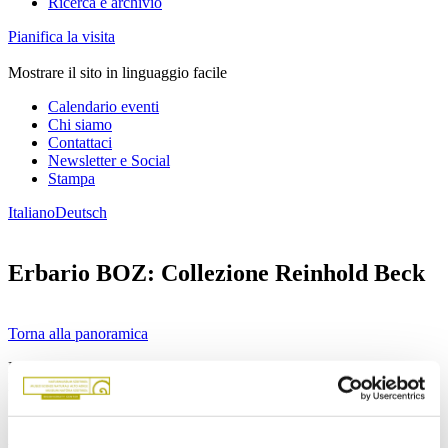
Ricerca e archivio
Pianifica la visita
Mostrare il sito in linguaggio facile
Calendario eventi
Chi siamo
Contattaci
Newsletter e Social
Stampa
Italiano
Deutsch
Erbario BOZ: Collezione Reinhold Beck
Torna alla panoramica
Reinhold Beck, nato nel 1934 nel Baden-Württemberg, insegnante
in pensione, è stato per decenni ospite di vacanza in Alto Adige. Dal
1999 al 2009 si è dedicato – in collaborazione con il Museo di
Scienze Naturali – alla mappatura delle piante di felci dell’Alto
Adige. Il risultato è stata la pubblicazione di un libro (“Die