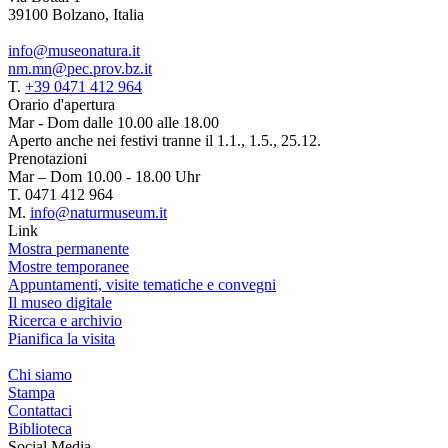
39100 Bolzano, Italia
info@museonatura.it
nm.mn@pec.prov.bz.it
T.
+39 0471 412 964
Orario d'apertura
Mar - Dom dalle 10.00 alle 18.00
Aperto anche nei festivi tranne il 1.1., 1.5., 25.12.
Prenotazioni
Mar – Dom 10.00 - 18.00 Uhr
T. 0471 412 964
M.
info@naturmuseum.it
Link
Mostra permanente
Mostre temporanee
Appuntamenti, visite tematiche e convegni
Il museo digitale
Ricerca e archivio
Pianifica la visita
Chi siamo
Stampa
Contattaci
Biblioteca
Social Media