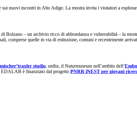
e sui nuovi incontri in Alto Adige. La mostra invita i visitatori a esplo
di Bolzano – un archivio ricco di abbondanza e vulnerabilità – la mostra
ionali, comprese quelle in via di estinzione, comuni e recentemente arr
mischer’traxler studio
, unibz, il Naturmuseum nell’ambito dell’
Embo
eria. EDALAB è finanziato dal progetto
PNRR iNEST per giovani ricer