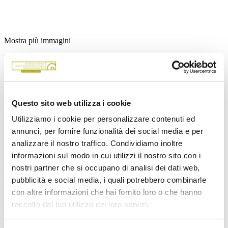
Mostra più immagini
La macchina fotografica come strumento, la natura come
inesauribile fonte d’ispirazione: da quasi quarant’anni il Fotoclub
Gais cattura momenti speciali – dal dettaglio di un fiore alla vastità
del paesaggio. Sempre con l’obiettivo di mostrare la bellezza ma
anche la fragilità del nostro pianeta.
Questo sito web utilizza i cookie
Utilizziamo i cookie per personalizzare contenuti ed
Nella nuova mostra al Museo di Scienze Naturali dell’Alto Adige, i
annunci, per fornire funzionalità dei social media e per
membri di questo storico circolo fotografico della Val Pusteria
analizzare il nostro traffico. Condividiamo inoltre
presentano una selezione di immagini suggestive. Un invito a
informazioni sul modo in cui utilizzi il nostro sito con i
guardare la natura da prospettive diverse – come gioco artistico di
luce e forma, ma anche come silenzioso richiamo alla necessità di
nostri partner che si occupano di analisi dei dati web,
proteggere i nostri ambienti vitali.
pubblicità e social media, i quali potrebbero combinarle
con altre informazioni che hai fornito loro o che hanno
L’esposizione fa parte dell’Open Call Fotografia, con cui il museo
ha dato spazio a voci e sguardi originali di fotografe e fotografi
raccolto dal tuo utilizzo dei loro servizi.
legati all’Alto Adige. Dopo tre presentazioni di successo, il Fotoclub
Gais conclude questa prima serie – in attesa di una nuova chiamata