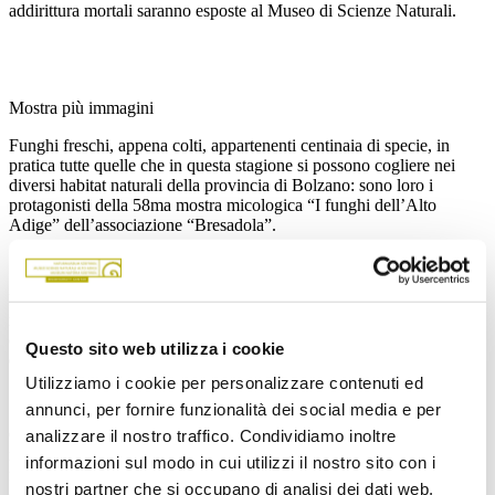
addirittura mortali saranno esposte al Museo di Scienze Naturali.
Mostra più immagini
Funghi freschi, appena colti, appartenenti centinaia di specie, in
pratica tutte quelle che in questa stagione si possono cogliere nei
diversi habitat naturali della provincia di Bolzano: sono loro i
protagonisti della 58ma mostra micologica “I funghi dell’Alto
Adige” dell’associazione “Bresadola”.
Per tutta la sua durata, i membri dell’associazione provvederanno a
rifornire la mostra di esemplari freschi, mangerecci e velenosi, di
ogni forma, dimensione e odore. Essi saranno inoltre sempre a
Questo sito web utilizza i cookie
disposizione dei visitatori per fornire spiegazioni.
Utilizziamo i cookie per personalizzare contenuti ed
annunci, per fornire funzionalità dei social media e per
Oltre a illustrare la varietà e ricchezza del mondo dei funghi
analizzare il nostro traffico. Condividiamo inoltre
nostrani, con diverse curiosità e rarità, la mostra micologica ha una
informazioni sul modo in cui utilizzi il nostro sito con i
forte valenza informativa, poiché permette a chi la visita
nostri partner che si occupano di analisi dei dati web,
di
imparare a conoscere questi straordinari abitatori del bosco
e