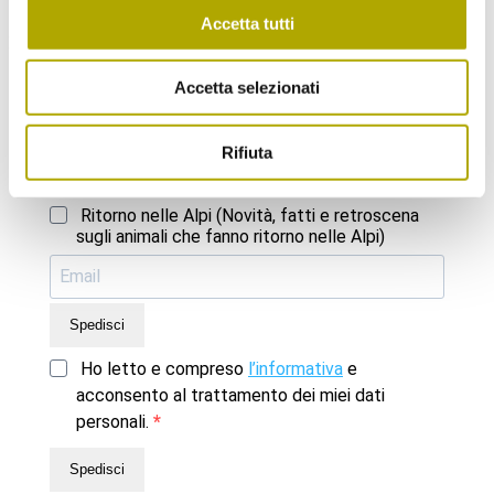
Se desideri, ti mandiamo una volta al mese una nostra newsletter.
Accetta tutti
Iscriviti subito!
Accetta selezionati
Scegli la Newsletter a cui vorresti iscriverti:
Rifiuta
Novità dal Museo di Scienze (Aggiornamenti
sugli eventi e il programma mensile)
Ritorno nelle Alpi (Novità, fatti e retroscena
sugli animali che fanno ritorno nelle Alpi)
Spedisci
Ho letto e compreso
l’informativa
e
acconsento al trattamento dei miei dati
personali.
Spedisci