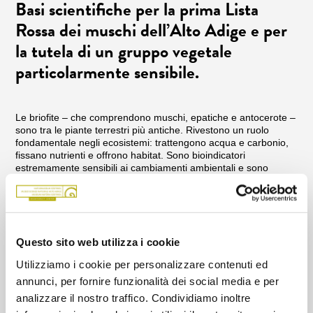
Basi scientifiche per la prima Lista
Rossa dei muschi dell’Alto Adige e per
la tutela di un gruppo vegetale
particolarmente sensibile.
Le briofite – che comprendono muschi, epatiche e antocerote –
sono tra le piante terrestri più antiche. Rivestono un ruolo
fondamentale negli ecosistemi: trattengono acqua e carbonio,
fissano nutrienti e offrono habitat. Sono bioindicatori
estremamente sensibili ai cambiamenti ambientali e sono
particolarmente a rischio di un declino immediato: In particolare
nelle regioni alpine le briofite reagiscono molto rapidamente ai
cambiamenti climatici legati al ritiro dei ghiacciai.
Nonostante la loro importanza ecologica, finora non esiste
Questo sito web utilizza i cookie
ancora una Lista Rossa delle briofite minacciate per l’Alto
Adige. Questo progetto di ricerca intende colmare questa
Utilizziamo i cookie per personalizzare contenuti ed
lacuna: a partire da collezioni storiche e attuali, nuove ricerche
annunci, per fornire funzionalità dei social media e per
sul campo e l’applicazione di metodi molecolari, viene redatta
una checklist aggiornata delle briofite della Provincia. Questa
analizzare il nostro traffico. Condividiamo inoltre
serve come base per valutare lo stato di minaccia delle specie