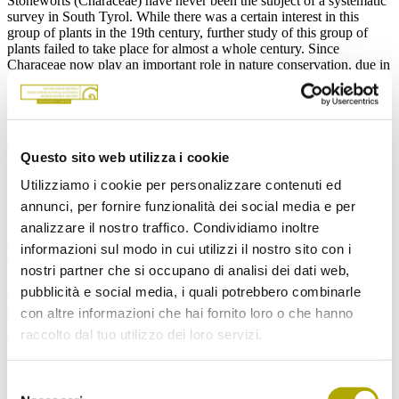
Stoneworts (Characeae) have never been the subject of a systematic
survey in South Tyrol. While there was a certain interest in this
group of plants in the 19th century, further study of this group of
plants failed to take place for almost a whole century. Since
Characeae now play an important role in nature conservation, due in
part to the Fauna-Flora-Habitat Directive of the European Union, it
was necessary to compile an inventory of this plant group in South
Tyrol. In this work we present a checklist of all Characeae species
hitherto known to South Tyrol, discussing each species and its
distribution.
Questo sito web utilizza i cookie
Keyword
Utilizziamo i cookie per personalizzare contenuti ed
checklist, stoneworts, Southern Tyrol, algae.
annunci, per fornire funzionalità dei social media e per
Download
analizzare il nostro traffico. Condividiamo inoltre
Michael Hohla, Thomas Wilhalm & Thomas Gregor: Die
informazioni sul modo in cui utilizzi il nostro sito con i
Armleuchteralgen (Characeae) Südtirols
nostri partner che si occupano di analisi dei dati web,
Michael Hohla, Thomas Wilhalm & Thomas Gregor: Die
pubblicità e social media, i quali potrebbero combinarle
Armleuchteralgen (Characeae) Südtirols
con altre informazioni che hai fornito loro o che hanno
Ordinare la pubblicazione
raccolto dal tuo utilizzo dei loro servizi.
Ordina qui l'edizione cartacea
Non mancare ai nostri prossimi eventi!
Selezione