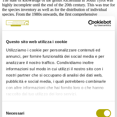
The state of knowledge of the genus Alchemilla in South Tyrol was
highly incomplete until the end of the 20th century. This was true for
the species inventory as well as for the distribution of individual
species. From the 1980s onwards, the first comprehensive
distribution data were obtained in the course of floristic mapping by
the Botanical Institute of the University of Vienna, and the species
inventory grew to 41 species. Within the framework of a project
initiated and coordinated by the Museum of Nature South Tyrol, an
area-wide survey (grid mapping) of the Alchemilla species of South
Questo sito web utilizza i cookie
Tyrol was carried out in the period 2010–2022, accompanied by the
establishment of a comprehensive and complete Alchemilla
Utilizziamo i cookie per personalizzare contenuti ed
herbarium. The results of the intensive field surveys, revision
annunci, per fornire funzionalità dei social media e per
activities and historical research are depicted in the present
monograph: Each of the now 50 species documented in South Tyrol
analizzare il nostro traffico. Condividiamo inoltre
is presented individually with South Tyrol specific information on
informazioni sul modo in cui utilizzi il nostro sito con i
ecology and distribution, with informative photos of habit and leaf
nostri partner che si occupano di analisi dei dati web,
forms.
The following species, listed in the literature for South Tyrol, are
pubblicità e social media, i quali potrebbero combinarle
classified as doubtful or erroneous: Alchemilla acutidens, A.
con altre informazioni che hai fornito loro o che hanno
demissa, A. inconcinna, A. kerneri, A. obscura, A. trunciloba.
raccolto dal tuo utilizzo dei loro servizi.
A detailed identification key of all so far ascertained species will
provide a reliable aid for the further study of the genus Alchemilla in
South Tyrol.
Selezione
Keyword
Necessari
del