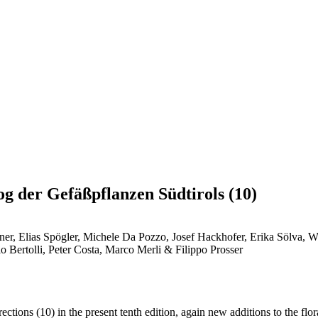
 der Gefäßpflanzen Südtirols (10)
r, Elias Spögler, Michele Da Pozzo, Josef Hackhofer, Erika Sölva, W
o Bertolli, Peter Costa, Marco Merli & Filippo Prosser
ections (10) in the present tenth edition, again new additions to the flo