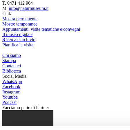
T. 0471 412 964
M.
info@naturmuseum.it
Link
Mostra permanente
Mostre temporanee
Appuntamenti, visite tematiche e convegni
Il museo digitale
Ricerca e archivio
Pianifica la visita
Chi siamo
Stampa
Contattaci
Biblioteca
Social Media
WhatsApp
Facebook
Instagram
Youtube
Podcast
Facciamo parte di
Partner