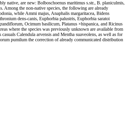
ly native, are new: Bolboschoenus maritimus s.str., B. planiculmis,
lis. Among the non-native species, the following are already
scorodonia, while Ammi majus, Anaphalis margaritacea, Bidens
thronium dens-canis, Euphorbia palustris, Euphorbia saratoi
m grandiflorum, Ocimum basilicum, Platanus ×hispanica, and Ricinus
n areas where the species was previously unknown are available from
us casuals Calendula arvensis and Mentha suaveolens, as well as for
phorum pumilum the correction of already communicated distribution