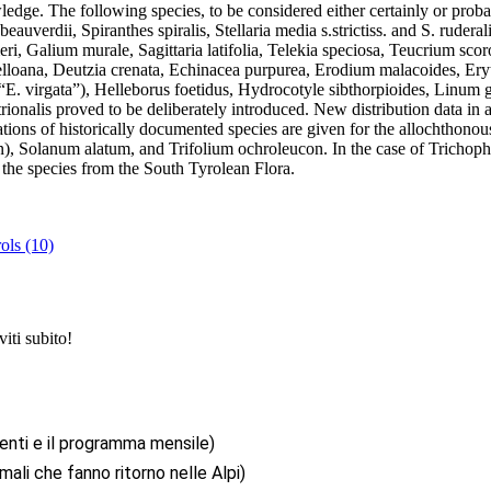
dge. The following species, to be considered either certainly or probab
verdii, Spiranthes spiralis, Stellaria media s.strictiss. and S. rudera
mmeri, Galium murale, Sagittaria latifolia, Telekia speciosa, Teucrium 
elloana, Deutzia crenata, Echinacea purpurea, Erodium malacoides, Ery
d “E. virgata”), Helleborus foetidus, Hydrocotyle sibthorpioides, Linu
trionalis proved to be deliberately introduced. New distribution data i
tions of historically documented species are given for the allochthono
on), Solanum alatum, and Trifolium ochroleucon. In the case of Tricho
f the species from the South Tyrolean Flora.
ols (10)
iti subito!
enti e il programma mensile)
mali che fanno ritorno nelle Alpi)