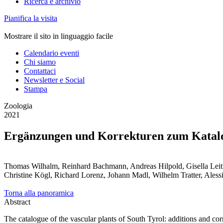
Ricerca e archivio
Pianifica la visita
Mostrare il sito in linguaggio facile
Calendario eventi
Chi siamo
Contattaci
Newsletter e Social
Stampa
Zoologia
2021
Ergänzungen und Korrekturen zum Katalog
Thomas Wilhalm, Reinhard Bachmann, Andreas Hilpold, Gisella Leitne
Christine Kögl, Richard Lorenz, Johann Madl, Wilhelm Tratter, Alessi
Torna alla panoramica
Abstract
The catalogue of the vascular plants of South Tyrol: additions and corr