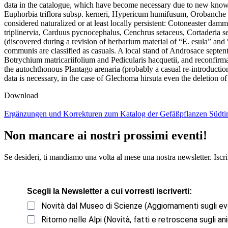
data in the catalogue, which have become necessary due to new knowle
Euphorbia triflora subsp. kerneri, Hypericum humifusum, Orobanche beau
considered naturalized or at least locally persistent: Cotoneaster da
triplinervia, Carduus pycnocephalus, Cenchrus setaceus, Cortaderia s
(discovered during a revision of herbarium material of “E. esula” an
communis are classified as casuals. A local stand of Androsace septen
Botrychium matricariifolium and Pedicularis hacquetii, and reconfirma
the autochthonous Plantago arenaria (probably a casual re-introducti
data is necessary, in the case of Glechoma hirsuta even the deletion o
Download
Ergänzungen und Korrekturen zum Katalog der Gefäßpflanzen Südtir
Non mancare ai nostri prossimi eventi!
Se desideri, ti mandiamo una volta al mese una nostra newsletter. Iscriv
Scegli la Newsletter a cui vorresti iscriverti:
Novità dal Museo di Scienze (Aggiornamenti sugli ev
Ritorno nelle Alpi (Novità, fatti e retroscena sugli ani