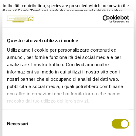
In the 6th contribution, species are presented which are new to the
flora of South Tyrol and such the occurrence of which is either
reconfirmed or denied. Among the new species are the
allochthonous
Cardamine bulbifera
,
Erodium moschatum
,
Euphorbia davidii
,
Pennisetum alopecuroides
,
Spartium junceum
,
classified as casuals, and
Eragrostis barrelieri, Vallisneria spiralis
,
and
Viburnum tinus
, considered as locally established. With regard
Questo sito web utilizza i cookie
to
Festuca arundinacea
subsp
. uechtriziana
and
Pennisetum
flaccidum,
no statement can yet be made on the status
.
Recent
Utilizziamo i cookie per personalizzare contenuti ed
records allowed to reconfirm the presence of
Bifora radians
,
annunci, per fornire funzionalità dei social media e per
Samolus valerandi
, and
Vicia pannonica
subsp.
pannonica
.
analizzare il nostro traffico. Condividiamo inoltre
However, in all cases there is no evidence of an established
population.
Festuca nitida
, reported in the catalogue as a native
informazioni sul modo in cui utilizzi il nostro sito con i
species, and
Sagittaria sagittifolia
, reported as a locally occurring
nostri partner che si occupano di analisi dei dati web,
casual, have to be discarded.
pubblicità e social media, i quali potrebbero combinarle
con altre informazioni che hai fornito loro o che hanno
raccolto dal tuo utilizzo dei loro servizi.
Download
Selezione
Necessari
Gredleriana vol 14/2014
del
consenso