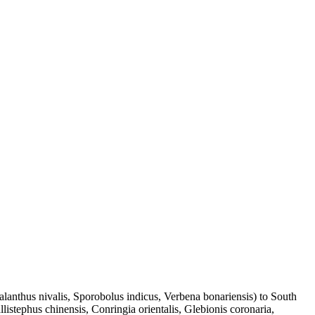
lanthus nivalis, Sporobolus indicus, Verbena bonariensis) to South
listephus chinensis, Conringia orientalis, Glebionis coronaria,