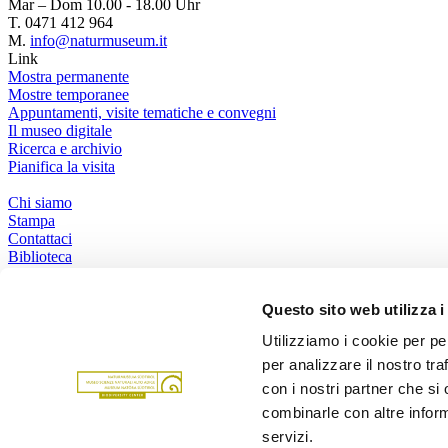
Mar – Dom 10.00 - 18.00 Uhr
T. 0471 412 964
M.
info@naturmuseum.it
Link
Mostra permanente
Mostre temporanee
Appuntamenti, visite tematiche e convegni
Il museo digitale
Ricerca e archivio
Pianifica la visita
Chi siamo
Stampa
Contattaci
Biblioteca
Social Media
WhatsApp
Questo sito web utilizza i
Facebook
Instagram
Utilizziamo i cookie per pe
Youtube
Podcast
per analizzare il nostro tra
Facciamo parte di
Partner
con i nostri partner che si
combinarle con altre inform
Provincia autonoma di Bolzano
servizi.