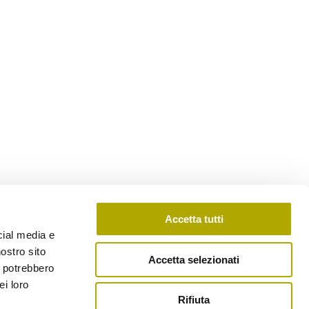
Accetta tutti
cial media e
nostro sito
Accetta selezionati
i potrebbero
ei loro
Rifiuta