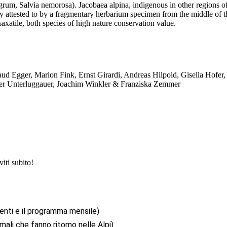
um, Salvia nemorosa). Jacobaea alpina, indigenous in other regions of S
ly attested to by a fragmentary herbarium specimen from the middle of 
axatile, both species of high nature conservation value.
d Egger, Marion Fink, Ernst Girardi, Andreas Hilpold, Gisella Hofer,
Peter Unterluggauer, Joachim Winkler & Franziska Zemmer
iti subito!
enti e il programma mensile)
mali che fanno ritorno nelle Alpi)