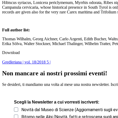
Hibiscus syriacus, Lonicera periclymenum, Myrrhis odorata, Ribes nigr
Campanula cervicaria, whose historical presence in South Tyrol is on
records are given also for the very rare Carex maritima and Trifolium s
Full author list:
Thomas Wilhalm, Georg Aichner, Carlo Argenti, Edith Bucher, Waltrau
Erika Sölva, Walter Stockner, Michael Thalinger, Wilhelm Tratter, 
Download
Gredleriana | vol. 18/2018 5 |
Non mancare ai nostri prossimi eventi!
Se desideri, ti mandiamo una volta al mese una nostra newsletter. Iscriv
Scegli la Newsletter a cui vorresti iscriverti:
Novità dal Museo di Scienze (Aggiornamenti sugli ev
Ritorno nelle Alpi (Novità, fatti e retroscena sugli ani