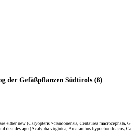
 der Gefäßpflanzen Südtirols (8)
are either new (Caryopteris ×clandonensis, Centaurea macrocephala, Ga
everal decades ago (Acalypha virginica, Amaranthus hypochondriacus, Cal