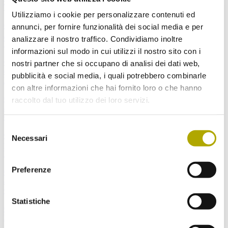
Thomas Kiebacher, Petra Mair
Utilizziamo i cookie per personalizzare contenuti ed
Gredleriana_015_0117-0120 - Nachtrag zum Tag der Artenvielfalt
annunci, per fornire funzionalità dei social media e per
2012 in Ridnaun (Gemeinde Ratschings, Südtirol, Italien)ː…
analizzare il nostro traffico. Condividiamo inoltre
Thomas Kiebacher, Petra Mair
informazioni sul modo in cui utilizzi il nostro sito con i
Gredleriana_015_0121-0124 - Consistenza, distribuzione e
nostri partner che si occupano di analisi dei dati web,
dinamica di popolazione di Myricaria germanica (L. ) Desv. nella…
pubblicità e social media, i quali potrebbero combinarle
Bruno Michielon, Tommaso Sitzia
con altre informazioni che hai fornito loro o che hanno
Gredleriana_015_0125-0126 - Zur Verbreitung von Gyraulus
raccolto dal tuo utilizzo dei loro servizi.
acronicus (Férussac, 1807) [= Planorbis gredleri (Gredler, 1859)]…
Georg Kierdorf-Traut
Selezione
Gredleriana_015_0127-0128 - Notizen zur Verbreitung von Carabus
Necessari
del
problematicus (Herbst, 1786) (Coleopteraː Carabidae) im… Georg
consenso
Kierdorf-Traut
Preferenze
Gredleriana_015_0129-0130 - Zum Vorkommen von Trypocopris
alpinus alpinus (Sturm & Hagenbach, 1825), Trypocopris alpinus…
Georg Kierdorf-Traut
Statistiche
Gredleriana_015_0131-0132 - Prima segnalazione per l’ Italia e per
la Tunisia di Listroderes costirostris