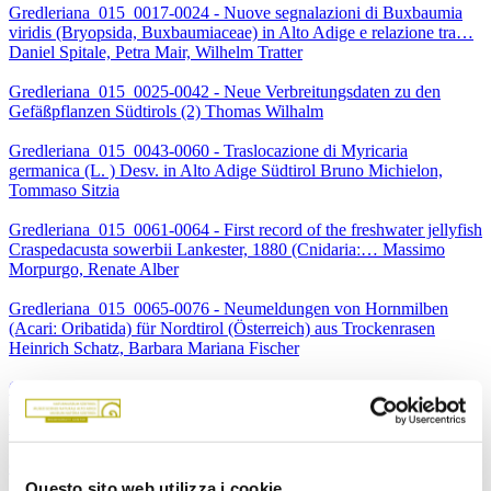
Gredleriana_015_0017-0024 - Nuove segnalazioni di Buxbaumia
viridis (Bryopsida, Buxbaumiaceae) in Alto Adige e relazione tra…
Daniel Spitale, Petra Mair, Wilhelm Tratter
Gredleriana_015_0025-0042 - Neue Verbreitungsdaten zu den
Gefäßpflanzen Südtirols (2) Thomas Wilhalm
Gredleriana_015_0043-0060 - Traslocazione di Myricaria
germanica (L. ) Desv. in Alto Adige Südtirol Bruno Michielon,
Tommaso Sitzia
Gredleriana_015_0061-0064 - First record of the freshwater jellyfish
Craspedacusta sowerbii Lankester, 1880 (Cnidariaː… Massimo
Morpurgo, Renate Alber
Gredleriana_015_0065-0076 - Neumeldungen von Hornmilben
(Acariː Oribatida) für Nordtirol (Österreich) aus Trockenrasen
Heinrich Schatz, Barbara Mariana Fischer
Gredleriana_015_0077-0110 - Second contribution to the
knowledge of the rove beetles (Coleopteraː Staphylinidae) of Val di
Non… Adriano Zanetti
Gredleriana_015_0113-0116 - Nachtrag zum Tag der Artenvielfalt
2011 im Münstertal. Liste der in der Gemeinde Taufers i. M. …
Questo sito web utilizza i cookie