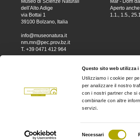
Museo di Scienze Naturali
Mar - Dom dal
dell'Alto Adige
Aperto anche n
via Bottai 1
1.1., 1.5., 25.
39100 Bolzano, Italia
info@museonatura.it
nm.mn@pec.prov.bz.it
T.
+39 0471 412 964
Questo sito web utilizza i
Provincia
Utilizziamo i cookie per pe
autonoma di
per analizzare il nostro tra
con i nostri partner che si
Facciamo parte di
Bolzano
combinarle con altre inform
servizi.
Colofone
Privacy
Cookies
Selezione
Amministrazione trasparent
Necessari
del