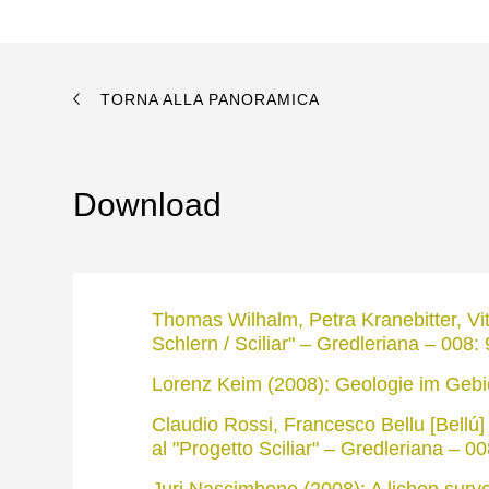
TORNA ALLA PANORAMICA
Download
Thomas Wilhalm, Petra Kranebitter, Vito
Schlern / Sciliar" – Gredleriana – 008: 
Lorenz Keim (2008): Geologie im Gebie
Claudio Rossi, Francesco Bellu [Bellú] (
al "Progetto Sciliar" – Gredleriana – 00
Juri Nascimbene (2008): A lichen surve