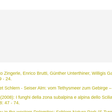
 Zingerle, Enrico Brutti, Günther Unterthiner, Willigis G
9 - 24.
t Schlern - Seiser Alm: vom Tethysmeer zum Gebirge – 
2008): I funghi della zona subalpina e alpina dello Scilia
8: 47 - 74.
y in the western Dolomites: Schlern Nature Park (S Tyrol