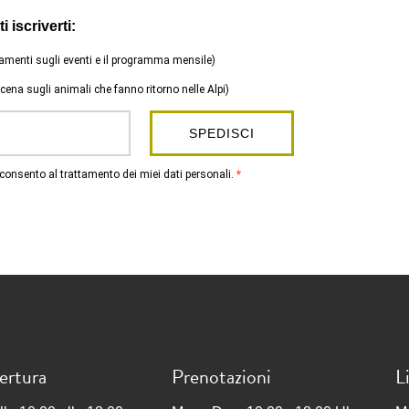
i iscriverti:
amenti sugli eventi e il programma mensile)
oscena sugli animali che fanno ritorno nelle Alpi)
SPEDISCI
consento al trattamento dei miei dati personali.
ertura
Prenotazioni
L