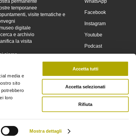
ostra permanente
WhatsApp
ostre temporanee
Facebook
puntamenti, visite tematiche e
onvegni
Instagram
 museo digitale
cerca e archivio
Youtube
anifica la visita
Podcast
hi siamo
tampa
ntattaci
Accetta tutti
blioteca
cial media e
nostro sito
Accetta selezionati
i potrebbero
ei loro
Rifiuta
Mostra dettagli