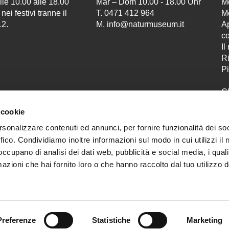
le 10.00 alle 18.00
Mar – Dom 10.00 - 18.00 Uhr
M
ei festivi tranne il
T. 0471 412 964
M
12.
M.
info@naturmuseum.it
Ap
c
Il
Ri
Pi
C
S
 cookie
Co
Bi
rsonalizzare contenuti ed annunci, per fornire funzionalità dei so
Azienda musei
ffico. Condividiamo inoltre informazioni sul modo in cui utilizzi il 
 occupano di analisi dei dati web, pubblicità e social media, i qual
provinciali
azioni che hai fornito loro o che hanno raccolto dal tuo utilizzo d
e
Preferenze
Statistiche
Marketing