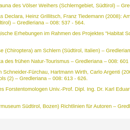
auna des Völser Weihers (Schlerngebiet, Südtirol) – Gre
as Declara, Heinz Grillitsch, Franz Tiedemann (2008): A
dtirol) – Gredleriana – 008: 537 - 564.
gische Erhebungen im Rahmen des Projektes "Habitat Schler
 (Chiroptera) am Schlern (Südtirol, Italien) – Gredleria
a des frühen Natur-Tourismus – Gredleriana – 008: 601 
th Schneider-Fürchau, Hartmann Wirth, Carlo Argenti (2
ls (2) – Gredleriana – 008: 613 - 626.
s Forstentomologen Univ.-Prof. Dipl. Ing. Dr. Karl Edua
useum Südtirol, Bozen) Richtlinien für Autoren – Gredl