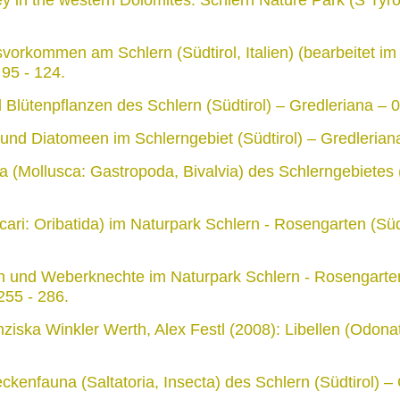
orkommen am Schlern (Südtirol, Italien) (bearbeitet i
 95 - 124.
Blütenpflanzen des Schlern (Südtirol) – Gredleriana – 0
und Diatomeen im Schlerngebiet (Südtirol) – Gredleriana
 (Mollusca: Gastropoda, Bivalvia) des Schlerngebietes (S
ari: Oribatida) im Naturpark Schlern - Rosengarten (Südti
en und Weberknechte im Naturpark Schlern - Rosengarten
 255 - 286.
ziska Winkler Werth, Alex Festl (2008): Libellen (Odonata
ckenfauna (Saltatoria, Insecta) des Schlern (Südtirol) –