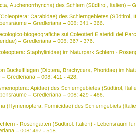
cta, Auchenorrhyncha) des Schlern (Südtirol, Italien) – G
Coleoptera: Carabidae) des Schlerngebietes (Südtirol, I
bensräume – Gredleriana – 008: 341 - 366.
ologico-biogeografiche sui Coleotteri Elateridi del Parco
ateridae) – Gredleriana – 008: 367 - 376.
Coleoptera: Staphylinidae) im Naturpark Schlern - Rosenga
 Buckelfliegen (Diptera, Brachycera, Phoridae) im Natu
 – Gredleriana – 008: 411 - 428.
menoptera: Apidae) des Schlerngebietes (Südtirol, Ital
bensräume – Gredleriana – 008: 429 - 466.
a (Hymenoptera, Formicidae) des Schlerngebiets (Italien
hlern - Rosengarten (Südtirol, Italien) - Lebensraum fü
eriana – 008: 497 - 518.