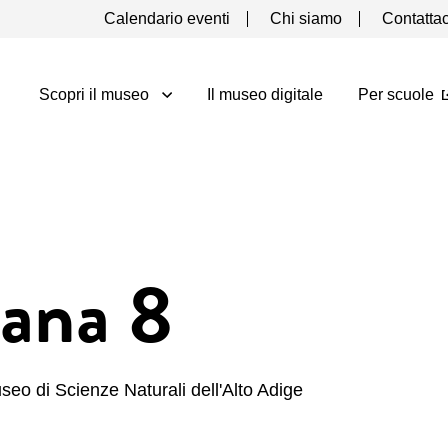
Calendario eventi
Chi siamo
Contattac
Scopri il museo
Il museo digitale
Per scuole
iana 8
eo di Scienze Naturali dell'Alto Adige