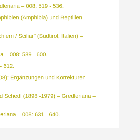
dleriana – 008: 519 - 536.
mphibien (Amphibia) und Reptilien
n / Sciliar" (Südtirol, Italien) –
na – 008: 589 - 600.
- 612.
008): Ergänzungen und Korrekturen
rd Schedl (1898 -1979) – Gredleriana –
eriana – 008: 631 - 640.