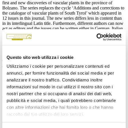
first and new discoveries of vascular plants in the province of
Bolzano. The series replaces the cycle ‘Additions and corrections to
the catalogue of vascular plants of South Tyrol’ which appeared in
12 issues in this journal. The new series differs less in content than
in its interlingual Latin title. Furthermore, different authors can now
act as editors and the issues can be written either in German, Italian,
or English, because of new academic requirements. This first edition
presents 26 taxa that are new to South Tyrol, including the native
and established
Leontodon crispus, Orobanche elatior
, and
Ranunculus venetus
, and non-native taxa with varying naturalization
status, among them
Abies cilicica, Actinidia deliciosa, Alcea setosa,
Questo sito web utilizza i cookie
Anthriscus cerefolium var. trachyspermus, Campanula
poscharskyana, Centaurea montana, Chenopodium ×reynieri,
Utilizziamo i cookie per personalizzare contenuti ed
Citrullus lanatus, Crocus ×luteus, Cucumis melo, Cyperus
annunci, per fornire funzionalità dei social media e per
esculentus, Evansia japonica, Gamochaeta pensylvanica, Iris
analizzare il nostro traffico. Condividiamo inoltre
setosa, Metasequoia glyptostroboides, Portulaca grandiflora,
Pseudotsuga menziesii, Puschkinia scilloides, Reynoutria
informazioni sul modo in cui utilizzi il nostro sito con i
sachalinensis, Sedum pallidum, Spiraea chamaedryfolia
, and
nostri partner che si occupano di analisi dei dati web,
Symphyotrichum squamatum
.
Symphytrum tuberosum
can be
pubblicità e social media, i quali potrebbero combinarle
definitively confirmed for this area. Also new to South Tyrol is
Lamium hybridum, whose indigenous status is unclear, though. Also
con altre informazioni che hai fornito loro o che hanno
unclear is the indigeneity of
Radiola linoides
, which, like the native
raccolto dal tuo utilizzo dei loro servizi.
or archeophytic
Chenopodium vulvaria, Potamogeton coloratus
,
and
P. gramineus
, has been rediscovered after decades of missing
records.