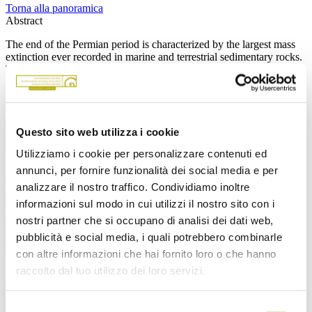
Torna alla panoramica
Abstract
The end of the Permian period is characterized by the largest mass
extinction ever recorded in marine and terrestrial sedimentary rocks.
The oldest plant macro-remains after the P–T boundary recorded in
the Castilian Branch of the Iberian Range after this mass extinction
belong to the Eslida Formation of Anisian age. These associations
have been recovered at four localities and include sphenophytes
(
Equisetites
, perhaps
Neocalamites
or
Schizoneura
), conifers
Questo sito web utilizza i cookie
(
Volzia, Albertia, Pelourdea
), lycophytes (
Pleuromeia
) and a
possible seed fern (
Peltaspermum
).
Utilizziamo i cookie per personalizzare contenuti ed
Facies associations and sedimentological analysis of the Eslida
annunci, per fornire funzionalità dei social media e per
Formation have allowed for distinguishing four architectural
analizzare il nostro traffico. Condividiamo inoltre
elements: CH (channel deposits), LA (lateral accretion), CS
informazioni sul modo in cui utilizzi il nostro sito con i
(crevasse splay) and FF (overbank fines). The largest fossil remains
are associated with CH and LA architectural elements and high-
nostri partner che si occupano di analisi dei dati web,
energy events, and they form part of the basal lag or reactivation
pubblicità e social media, i quali potrebbero combinarle
surfaces. Smaller and well-preserved fragments are associated with
con altre informazioni che hai fornito loro o che hanno
the CS architectural elements.
raccolto dal tuo utilizzo dei loro servizi.
A sedimentologic, taphonomic and palaeoclimatic analysis reveals
gradation from riparian hygrophytic vegetation to semi-arid
xerophitic vegetation across the alluvial complexes and a
Selezione