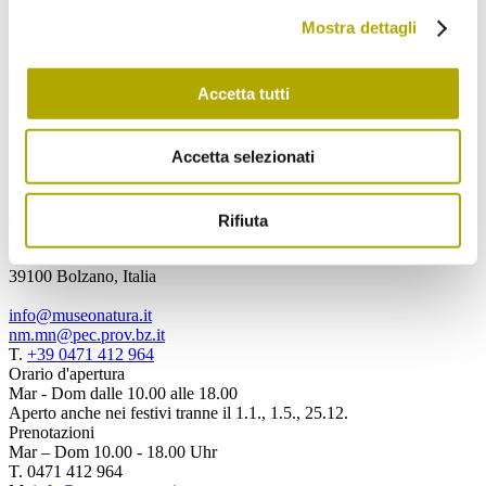
Ho letto e compreso
l’informativa
e
Mostra dettagli
acconsento al trattamento dei miei dati
personali.
Accetta tutti
Spedisci
Accetta selezionati
Contattaci
Rifiuta
Museo di Scienze Naturali dell'Alto Adige
via Bottai 1
39100 Bolzano, Italia
info@museonatura.it
nm.mn@pec.prov.bz.it
T.
+39 0471 412 964
Orario d'apertura
Mar - Dom dalle 10.00 alle 18.00
Aperto anche nei festivi tranne il 1.1., 1.5., 25.12.
Prenotazioni
Mar – Dom 10.00 - 18.00 Uhr
T. 0471 412 964