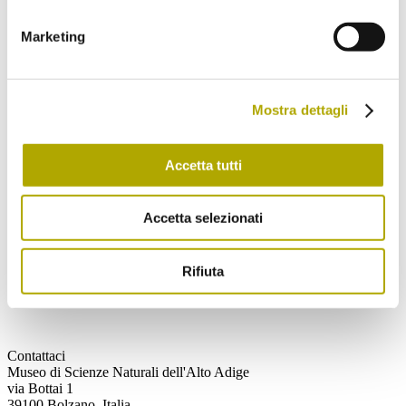
Novità dal Museo di Scienze (Aggiornamenti
Marketing
sugli eventi e il programma mensile)
Ritorno nelle Alpi (Novità, fatti e retroscena
sugli animali che fanno ritorno nelle Alpi)
Mostra dettagli
Spedisci
Accetta tutti
Ho letto e compreso
l’informativa
e
acconsento al trattamento dei miei dati
Accetta selezionati
personali.
Rifiuta
Spedisci
Contattaci
Museo di Scienze Naturali dell'Alto Adige
via Bottai 1
39100 Bolzano, Italia