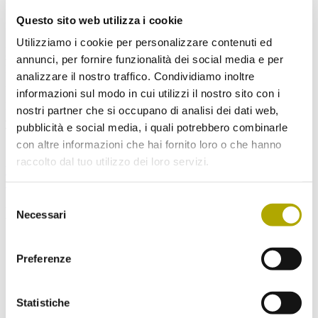
Vito Zingerle ist tot. So lautete die traurige Nachricht, die uns am 7.
August 2023 erreichte.
Questo sito web utilizza i cookie
Utilizziamo i cookie per personalizzare contenuti ed
Dennoch lebt der Alpen-Arachnologe in seinen
spinnentierkundlichen Publikationen weiter und hat mit der
annunci, per fornire funzionalità dei social media e per
Erstbeschreibung der Krabbenspinne
Ozyptila ladina
aus seinen
analizzare il nostro traffico. Condividiamo inoltre
geliebten Dolomiten wissenschaftliche Unsterblichkeit erlangt.
informazioni sul modo in cui utilizzi il nostro sito con i
Keyword
nostri partner che si occupano di analisi dei dati web,
arachnologist, zoologist, arachnids, spiders, harvestmen, South
pubblicità e social media, i quali potrebbero combinarle
Tyrol, Italy
con altre informazioni che hai fornito loro o che hanno
Download
raccolto dal tuo utilizzo dei loro servizi.
Vito Zingerle – Nachruf auf den Südtiroler Alpen-Arachnologen &
Museumsdirektor
Selezione
Non mancare ai nostri prossimi eventi!
Necessari
del
consenso
Se desideri, ti mandiamo una volta al mese una nostra newsletter.
Iscriviti subito!
Preferenze
Statistiche
Scegli la Newsletter a cui vorresti iscriverti: