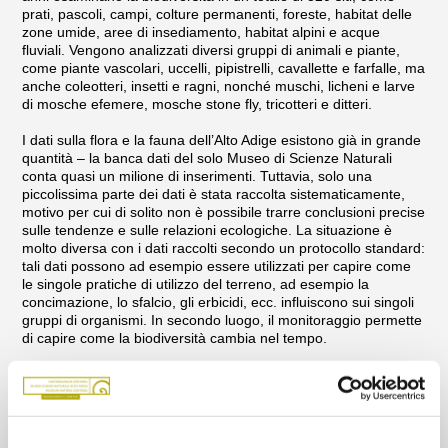
prati, pascoli, campi, colture permanenti, foreste, habitat delle
zone umide, aree di insediamento, habitat alpini e acque
fluviali. Vengono analizzati diversi gruppi di animali e piante,
come piante vascolari, uccelli, pipistrelli, cavallette e farfalle, ma
anche coleotteri, insetti e ragni, nonché muschi, licheni e larve
di mosche efemere, mosche stone fly, tricotteri e ditteri.
I dati sulla flora e la fauna dell’Alto Adige esistono già in grande
quantità – la banca dati del solo Museo di Scienze Naturali
conta quasi un milione di inserimenti. Tuttavia, solo una
piccolissima parte dei dati è stata raccolta sistematicamente,
motivo per cui di solito non è possibile trarre conclusioni precise
sulle tendenze e sulle relazioni ecologiche. La situazione è
molto diversa con i dati raccolti secondo un protocollo standard:
tali dati possono ad esempio essere utilizzati per capire come
le singole pratiche di utilizzo del terreno, ad esempio la
concimazione, lo sfalcio, gli erbicidi, ecc. influiscono sui singoli
gruppi di organismi. In secondo luogo, il monitoraggio permette
di capire come la biodiversità cambia nel tempo.
Il progetto mira inoltre a promuovere ulteriormente e a mettere
in rete la ricerca sulla biodiversità in Alto Adige. Questo territorio
ha già una ricca tradizione nella ricerca sulla biodiversità con
numerose importanti istituzioni, associazioni e singoli, che
fanno attività di ricerca. Tuttavia, per meglio collegarli, nel 2019