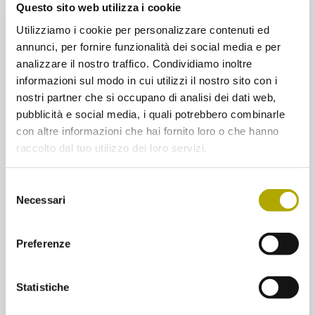
Questo sito web utilizza i cookie
è stata fondata la Piattaforma della Biodiversità, una rete che
finora comprende il Museo di Scienze Naturali, la Ripartizione
Utilizziamo i cookie per personalizzare contenuti ed
provinciale Natura, paesaggio e sviluppo del territorio ed Eurac
annunci, per fornire funzionalità dei social media e per
Research, e che prevede anche un ciclo di conferenze. Alla
prossima conferenza online, in programma per mercoledì 13
analizzare il nostro traffico. Condividiamo inoltre
gennaio alle ore 18, Andreas Hilpold dell’Istituto per l’Ambiente
informazioni sul modo in cui utilizzi il nostro sito con i
Alpino e coordinatore del Monitoraggio della Biodiversità
nostri partner che si occupano di analisi dei dati web,
dell’Alto Adige presenterà i risultati delle prime due stagioni di
rilevamento.
pubblicità e social media, i quali potrebbero combinarle
con altre informazioni che hai fornito loro o che hanno
raccolto dal tuo utilizzo dei loro servizi.
Selezione
Necessari
del
consenso
Preferenze
Statistiche