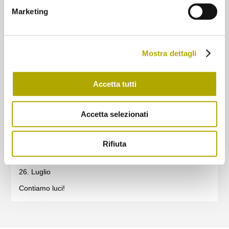
Marketing
Mostra dettagli
Condividi l'articolo su Facebook
Accetta tutti
Qui potete trovare ulteriori articoli
Accetta selezionati
29. Aprile
City Nature Challenge 2022
Rifiuta
26. Luglio
Contiamo luci!