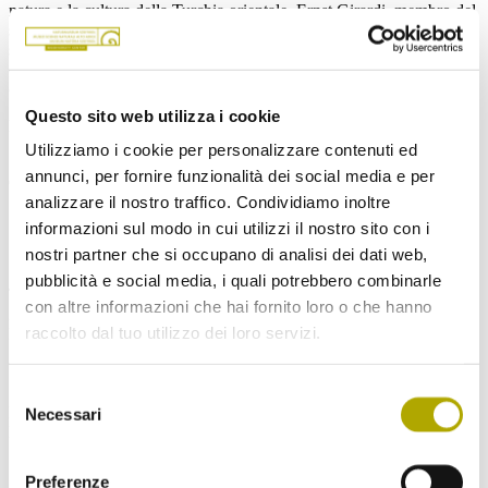
natura e la cultura della Turchia orientale. Ernst Girardi, membro del
suddetto gruppo di lavoro, parlerà del suo viaggio in Turchia e delle
sue impressioni sul paesaggio naturale e culturale dell’Anatolia
centrale e orientale, sui paesaggi, sugli uccelli, sulle piante e sui siti
culturali. Ingresso libero.
Questo sito web utilizza i cookie
Info:
Tel. 0471 416881
Utilizziamo i cookie per personalizzare contenuti ed
annunci, per fornire funzionalità dei social media e per
Condividi l'articolo su Facebook
analizzare il nostro traffico. Condividiamo inoltre
Qui potete trovare ulteriori articoli
informazioni sul modo in cui utilizzi il nostro sito con i
nostri partner che si occupano di analisi dei dati web,
pubblicità e social media, i quali potrebbero combinarle
Tema: Novità
con altre informazioni che hai fornito loro o che hanno
25. Agosto
raccolto dal tuo utilizzo dei loro servizi.
Francesco Romito: Il lupo tra politica, scienza e convivenza
Selezione
12. Maggio
Homo Sapiens e uomo di Neanderthal: Cafè Philosophique al
Necessari
del
Museo di Scienze Naturali
consenso
Preferenze