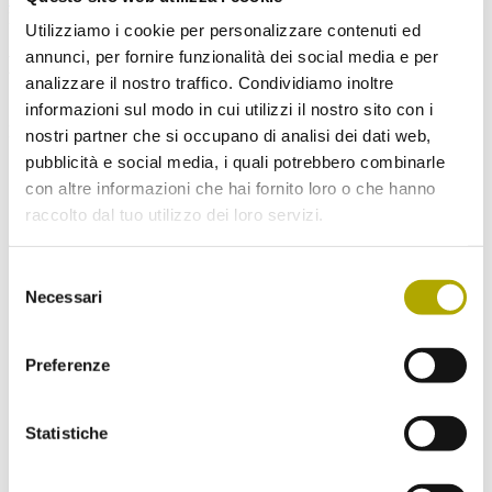
Biglietti
Utilizziamo i cookie per personalizzare contenuti ed
annunci, per fornire funzionalità dei social media e per
Non mancare ai nostri prossimi eventi!
analizzare il nostro traffico. Condividiamo inoltre
informazioni sul modo in cui utilizzi il nostro sito con i
Se desideri, ti mandiamo una volta al mese una nostra newsletter.
Iscriviti subito!
nostri partner che si occupano di analisi dei dati web,
pubblicità e social media, i quali potrebbero combinarle
con altre informazioni che hai fornito loro o che hanno
raccolto dal tuo utilizzo dei loro servizi.
Scegli la Newsletter a cui vorresti iscriverti:
Novità dal Museo di Scienze (Aggiornamenti
sugli eventi e il programma mensile)
Selezione
Necessari
del
Ritorno nelle Alpi (Novità, fatti e retroscena
sugli animali che fanno ritorno nelle Alpi)
consenso
Preferenze
Spedisci
Statistiche
Ho letto e compreso
l’informativa
e
acconsento al trattamento dei miei dati