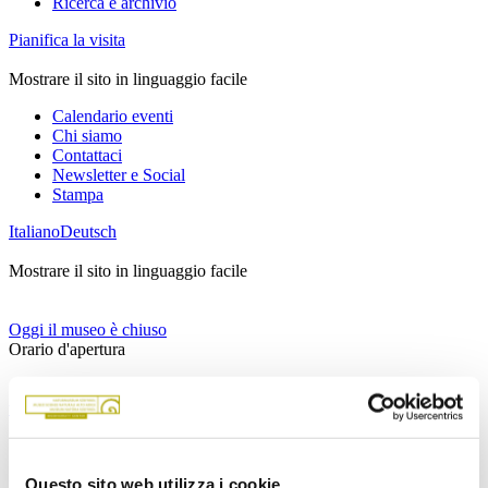
Ricerca e archivio
Pianifica la visita
Mostrare il sito in linguaggio facile
Calendario eventi
Chi siamo
Contattaci
Newsletter e Social
Stampa
Italiano
Deutsch
Mostrare il sito in linguaggio facile
Oggi il museo è chiuso
Orario d'apertura
via Bottai 1,
39100 Bolzano, Italia
Luogo
Questo sito web utilizza i cookie
Per informazioni:
+39 0471 412 964