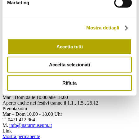
Marketing
personali.
Spedisci
Mostra dettagli
Accetta tutti
Contattaci
Museo di Scienze Naturali dell'Alto Adige
via Bottai 1
39100 Bolzano, Italia
Accetta selezionati
info@museonatura.it
nm.mn@pec.prov.bz.it
Rifiuta
T.
+39 0471 412 964
Orario d'apertura
Mar - Dom dalle 10.00 alle 18.00
Aperto anche nei festivi tranne il 1.1., 1.5., 25.12.
Prenotazioni
Mar – Dom 10.00 - 18.00 Uhr
T. 0471 412 964
M.
info@naturmuseum.it
Link
Mostra permanente