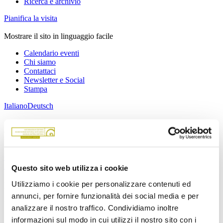
Ricerca e archivio
Pianifica la visita
Mostrare il sito in linguaggio facile
Calendario eventi
Chi siamo
Contattaci
Newsletter e Social
Stampa
Italiano
Deutsch
Pianificare la visita
Orario e tariffe
Prenotazioni
Dove siamo
Informazioni utili
Pianta del
museo
Questo sito web utilizza i cookie
Utilizziamo i cookie per personalizzare contenuti ed
Prenota la tua visita
annunci, per fornire funzionalità dei social media e per
Una prenotazione dei biglietti d’ingresso non è più necessaria.
analizzare il nostro traffico. Condividiamo inoltre
Potete acquistarli direttamente alla cassa del museo.
informazioni sul modo in cui utilizzi il nostro sito con i