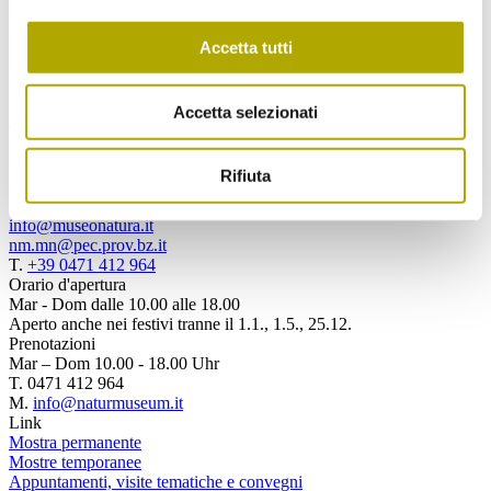
Spedisci
Accetta tutti
Accetta selezionati
Contattaci
Museo di Scienze Naturali dell'Alto Adige
via Bottai 1
Rifiuta
39100 Bolzano, Italia
info@museonatura.it
nm.mn@pec.prov.bz.it
T.
+39 0471 412 964
Orario d'apertura
Mar - Dom dalle 10.00 alle 18.00
Aperto anche nei festivi tranne il 1.1., 1.5., 25.12.
Prenotazioni
Mar – Dom 10.00 - 18.00 Uhr
T. 0471 412 964
M.
info@naturmuseum.it
Link
Mostra permanente
Mostre temporanee
Appuntamenti, visite tematiche e convegni