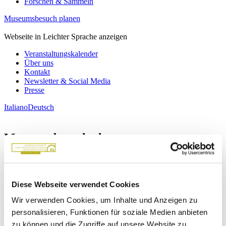
Forschen & Sammeln
Museumsbesuch planen
Webseite in Leichter Sprache anzeigen
Veranstaltungskalender
Über uns
Kontakt
Newsletter & Social Media
Presse
Italiano
Deutsch
Museumsbesuch planen.
Öffnungszeiten und Preise
Tickets reservieren
Anfahrt &
Lage
Nützliche Infos
Orientierungsplan
Diese Webseite verwendet Cookies
Online-Reservierung
Wir verwenden Cookies, um Inhalte und Anzeigen zu
Eine Reservierung der Tickets für den Museumsbesuch ist nicht
personalisieren, Funktionen für soziale Medien anbieten
mehr erforderlich. Sie können die Eintrittskarten direkt an der Kassa
zu können und die Zugriffe auf unsere Website zu
des Museums erwerben.