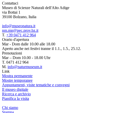
Contattaci
Museo di Scienze Naturali dell'Alto Adige
via Bottai 1
39100 Bolzano, Italia
info@museonatura.it
nm.mn@pec.prov.bz.it
T.
+39 0471 412 964
Orario d'apertura
Mar - Dom dalle 10.00 alle 18.00
Aperto anche nei festivi tranne il 1.1., 1.5., 25.12.
Prenotazioni
Mar – Dom 10.00 - 18.00 Uhr
T. 0471 412 964
M.
info@naturmuseum.it
Link
Mostra permanente
Mostre temporanee
Appuntamenti, visite tematiche e convegni
Il museo digitale
Ricerca e archivio
Pianifica la visita
Chi siamo
Stampa