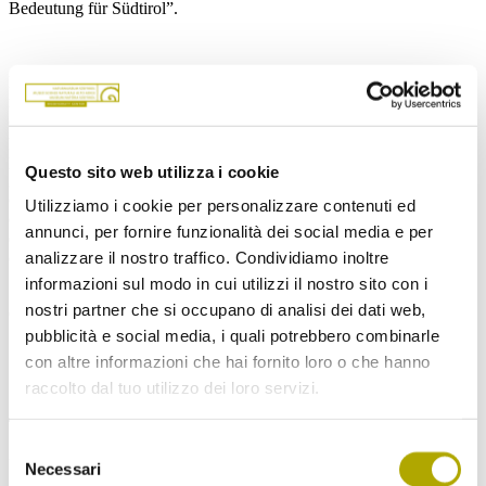
Bedeutung für Südtirol”.
Marc Zebisch, direttore dell’Istituto per l’osservazione della Terra e
ricercatore presso Eurac Research spiega i retroscena del
cambiamento climatico globale, il suo significato per l’Alto Adige e
perché è importante parlare di cambiamento climatico in tempi di
pandemia: “Il Covid-19 ci mostra quanto sia vulnerabile alle crisi
Questo sito web utilizza i cookie
globali anche la nostra società moderna, prospera, ben organizzata e
collegata in rete a livello globale, quanto sia necessario affrontare le
Utilizziamo i cookie per personalizzare contenuti ed
crisi in modo lungimirante e quanto i cambiamenti e le misure
annunci, per fornire funzionalità dei social media e per
debbano essere di vasta portata e, in alcuni casi, oltre quanto
analizzare il nostro traffico. Condividiamo inoltre
concepibile fino ad ora, per avere un effetto.”
informazioni sul modo in cui utilizzi il nostro sito con i
nostri partner che si occupano di analisi dei dati web,
Condividi l'articolo su Facebook
pubblicità e social media, i quali potrebbero combinarle
Qui potete trovare ulteriori articoli
con altre informazioni che hai fornito loro o che hanno
raccolto dal tuo utilizzo dei loro servizi.
Tema: Ricerca
12. Settembre
Selezione
Un piccolo tesoro fossile ritrovato a Sinigo
Necessari
del