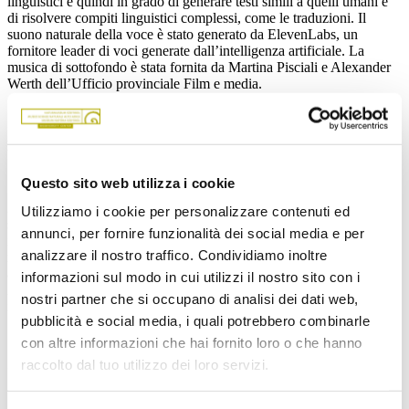
linguistici e quindi in grado di generare testi simili a quelli umani e
di risolvere compiti linguistici complessi, come le traduzioni. Il
suono naturale della voce è stato generato da ElevenLabs, un
fornitore leader di voci generate dall’intelligenza artificiale. La
musica di sottofondo è stata fornita da Martina Pisciali e Alexander
Werth dell’Ufficio provinciale Film e media.
Dalla mostra bilingue alla comunicazione multilingue
Questo sito web utilizza i cookie
25 anni fa, l’esposizione permanente del museo era accompagnata
Utilizziamo i cookie per personalizzare contenuti ed
solo da testi tedeschi e italiani. A causa della crescente
annunci, per fornire funzionalità dei social media e per
internazionalizzazione del pubblico, però, si è reso necessario
analizzare il nostro traffico. Condividiamo inoltre
rendere accessibili i contenuti della mostra a persone che parlano
altre lingue. In precedenza ciò era reso possibile da un opuscolo in
informazioni sul modo in cui utilizzi il nostro sito con i
inglese. La nuova audioguida offre ora un mediatore in lingua
nostri partner che si occupano di analisi dei dati web,
inglese che rende la visita al museo più interattiva e informativa.
pubblicità e social media, i quali potrebbero combinarle
con altre informazioni che hai fornito loro o che hanno
raccolto dal tuo utilizzo dei loro servizi.
Guida virtuale del museo