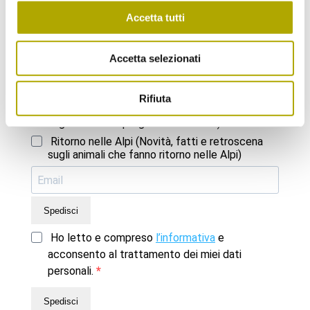
Accetta tutti
Se desideri, ti mandiamo una volta al mese una nostra newsletter.
Iscriviti subito!
Accetta selezionati
Scegli la Newsletter a cui vorresti iscriverti:
Rifiuta
Novità dal Museo di Scienze (Aggiornamenti
sugli eventi e il programma mensile)
Ritorno nelle Alpi (Novità, fatti e retroscena
sugli animali che fanno ritorno nelle Alpi)
Spedisci
Ho letto e compreso
l’informativa
e
acconsento al trattamento dei miei dati
personali.
Spedisci