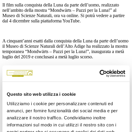
Il film sulla conquista della Luna da parte dell’uomo, realizzato
nell’ambito della mostra “Mondwärts – Pazzi per la Luna!” al
Museo di Scienze Naturali, ora va online. Si potrà vedere a partire
dal 4 dicembre sulla piattaforma YouTube.
A cinquant’anni esatti dalla conquista della Luna da parte dell’uomo
il Museo di Scienze Naturali dell’Alto Adige ha realizzato la mostra
temporanea “Mondwärts – Pazzi per la Luna!”, inaugurata a metà
luglio del 2019 e conclusasi a metà luglio scorso.
Nell’ambito di questa mostra il museo insieme alla Zelig – Scuola di
televisione e cinema (regia e sceneggiatura: Julie Iris Hössle),
Christoph Mumelter e Alexander Werth dell’Ufficio provinciale
Film e media (camera, montaggio, luci) e Gerhard Martini
Questo sito web utilizza i cookie
(sonorizzazione), hanno realizzato un omonimo documentario,
presentato a fine agosto nei giardini di Castel Trauttmansdorff.
Utilizziamo i cookie per personalizzare contenuti ed
annunci, per fornire funzionalità dei social media e per
analizzare il nostro traffico. Condividiamo inoltre
Chi si fosse perso quell’appuntamento e tutti coloro che subiscono il
informazioni sul modo in cui utilizzi il nostro sito con i
fascino della Luna ora potranno vedere questa produzione anche
nostri partner che si occupano di analisi dei dati web,