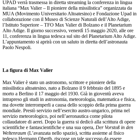
UPAD verrà trasmessa in diretta streaming la conferenza in lingua
italiana “Max Valier – Il pioniere della missilistica” organizzata da
MUA (Movimento Universitario Altoatesino) e Fondazione Upad in
collaborazione con il Museo di Scienze Naturali dell’Alto Adige,
l’Istituto Superiore – TFO Max Valier di Bolzano e il Planetarium
Alto Adige. Il giorno successivo, venerdì 15 maggio 2020, alle ore
11, conferenza in lingua tedesca sul sito del Planetarium Alto Adige.
L’appuntamento si aprirà con un saluto in diretta dell’astronauta
Paolo Nespoli.
La figura di Max Valier
Max Valier è stato un astronomo, scrittore e pioniere della
missilistica altoatesino, nato a Bolzano il 9 febbraio del 1895 e
morto a Berlino il 17 maggio del 1930. Già in gioventù aveva
intrapreso gli studi in astronomia, meteorologia, matematica e fisica,
ma dovette interromperli a causa dello scoppio della prima guerra
mondiale. Prestò servizio nell’esercito austro-ungarico, prima nel
servizio meteorologico, poi nell’aeronautica come pilota
collaudatore di aerei. Dopo la guerra si dedicò alla scrittura di opere
scientifiche e fantascientifiche e una sua opera,
Der Vorstoß in den
Weltenraum
(L’avanzata nello spazio), scritta assieme al fisico
tedesco Hermann Oberth, riscosse un tale successo da essere