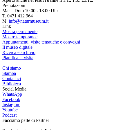
Aperto anche nei festivi tranne il 1.1., 1.5., 25.12.
Prenotazioni
Mar – Dom 10.00 - 18.00 Uhr
T. 0471 412 964
M.
info@naturmuseum.it
Link
Mostra permanente
Mostre temporanee
Appuntamenti, visite tematiche e convegni
Il museo digitale
Ricerca e archivio
Pianifica la visita
Chi siamo
Stampa
Contattaci
Biblioteca
Social Media
WhatsApp
Facebook
Instagram
Youtube
Podcast
Facciamo parte di
Partner