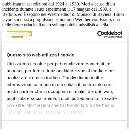
pubblicata in sei edizioni dal 1924 al 1930. Morì a causa di un
incidente durante i suoi esperimenti il 17 maggio del 1930, a
Berlino, ed è sepolto nel Westfriedhof di Monaco di Baviera. I suoi
lavori sui razzi a propulsione ispirarono Wernher von Braun, una
delle figure principali nello sviluppo della missilistica nella
Germania nazista prima e negli Stati Uniti poi. La figura di Max
Valier è talmente celebre che i suoi lavori sono spesso ricordati
addirittura dalla NASA, tra i capostipite del programma spaziale; gli
è stato inoltre intitolato un cratere sulla faccia nascosta della Luna,
il
Cratere Valier
.
Questo sito web utilizza i cookie
Utilizziamo i cookie per personalizzare contenuti ed
annunci, per fornire funzionalità dei social media e per
La conferenza
analizzare il nostro traffico. Condividiamo inoltre
Giovedì 14 maggio, a partire dalle ore 17.30, sul canale YouTube di
informazioni sul modo in cui utilizzi il nostro sito con i
UPAD (
www.upad.it/youtube
) si terrà una conferenza in diretta
nostri partner che si occupano di analisi dei dati web,
streaming: ne parleremo con l’astrofisico dott. David Gruber,
pubblicità e social media, i quali potrebbero combinarle
direttore del Museo di Scienze Naturali dell’Alto Adige, grande
esperto della figura di Max Valier (ha già avuto modo di tenere sul
con altre informazioni che hai fornito loro o che hanno
territorio diverse conferenze a lui dedicate) e con la prof.ssa Barbara
raccolto dal tuo utilizzo dei loro servizi.
Willimek, dirigente dell’Istituto Superiore TFO “Max Valier” di
Bolzano. La Technologische Fachoberschule “Max Valier” è infatti
l’unica scuola al mondo ad aver lanciato in orbita, nel 2017, un
Selezione