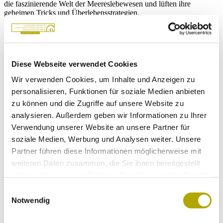
die faszinierende Welt der Meereslebewesen und lüften ihre
geheimen Tricks und Überlebensstrategien.
Wenn es schließlich ruhiger wird, machen wir es uns direkt beim
Diese Webseite verwendet Cookies
großen Meeresaquarium gemütlich. Dort lauschen wir einer Gute-
Wir verwenden Cookies, um Inhalte und Anzeigen zu
Nacht-Geschichte, bevor wir unter dem funkelnden Licht der
Unterwasserwelt einschlafen. Am nächsten Morgen erwartet dich
personalisieren, Funktionen für soziale Medien anbieten
ein leckeres Frühstück – der perfekte Ausklang für ein
zu können und die Zugriffe auf unsere Website zu
unvergessliches Abenteuer.
analysieren. Außerdem geben wir Informationen zu Ihrer
? Für Kinder von 7 bis 11 Jahren
Verwendung unserer Website an unsere Partner für
? In Deutsch und Italienisch
soziale Medien, Werbung und Analysen weiter. Unsere
Begrenzte Plätze – Anmeldung nur ONLINE möglich!
Partner führen diese Informationen möglicherweise mit
? Infos und Vormerkung:
weiteren Daten zusammen, die Sie ihnen bereitgestellt
Tel. 0471 412964 (Di–So, 10:00–18:00 Uhr)
haben oder die sie im Rahmen Ihrer Nutzung der Dienste
Einschreibungen werden am 07.09.2026 eröffnet
gesammelt haben.
Einwilligungsauswahl
Notwendig
Veranstaltung