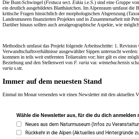
Die Bunt-Schwingel (
Festuca
sect.
Eskia
i.e.S.) sind eine Gruppe vo
ein deutlich ausgebildetes Blatthäutchen. Im Alpenraum umfasst die
kritische Fragen hinsichtlich der morphologischen Abgrenzung (Tax
Landesmuseen finanzierten Projektes und in Zusammenarbeit mit Pet
Darüber hinaus sollten auch arealgeographische Aspekte, wie möglic
Methodisch umfasst das Projekt folgende Arbeitsschritte: 1. Revisi
Verwandtschaftsverhältnisse ausgewählter Sippen untersucht werden
kommen in teils weit entfernten Teilarealen vor; hier gilt es eine mög
Beziehung und den Stellenwert von
F. varia
var.
winnebachensis
scha
varia
s.str.
Immer auf dem neuesten Stand
Einmal im Monat versenden wir einen Newsletter mit den aktuellen V
Wähle die Newsletter aus, für die du dich anmelden
Neues aus dem Naturmuseum (Infos zu Veranstalt
Rückkehr in die Alpen (Aktuelles und Hintergründe zu