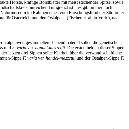
te Horste, kräftige Borstblätter mit meist stechender Spitze, sowie
tschaftskreis hinreichend umgrenzt ist – es gibt immer noch
as Naturmuseum im Rahmen eines vom Forschungsfond der Südtiroler
ra für Österreich und den Ostalpen“ (Fischer et. al, in Vorb.), nach.
 von alpenweit gesammeltem Lebendmaterial sollen die genetischen
is
und
F. varia
var.
handel-mazzettii
. Die ersten beiden dieser Sippen
der letzten drei Sippen sollte Klarheit über die verwandtschaftliche
lomiten-Sippe
F. varia
var.
handel-mazzettii
und der Ostalpen-Sippe
F.