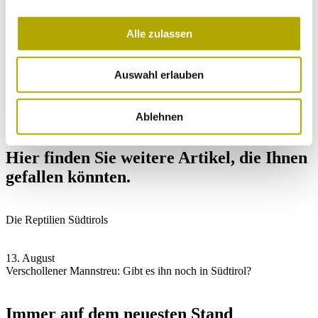
der Kenntnisstand bei weitem nicht erschöpft. Das Naturmuseum
bittet deshalb, eventuelle Funde zu melden.
Alle zulassen
Eine detaillierte Beschreibung des Projekts und der Ergebnisse gibt
es in der jüngsten Ausgabe der zoologischen, botanischen
Fachzeitschrift des Naturmuseums
Gredleriana.
Auswahl erlauben
Ablehnen
Jetzt Artikel auf Facebook teilen
Hier finden Sie weitere Artikel, die Ihnen
gefallen könnten.
Die Reptilien Südtirols
13. August
Verschollener Mannstreu: Gibt es ihn noch in Südtirol?
Immer auf dem neuesten Stand