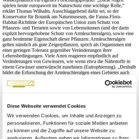
spielen heute europaweit im Naturschutz eine wichtige Rolle,“
erklärt Thomas Wilhalm. Ausschlaggebend dafür sei, so der
Konservator für Botanik am Naturmuseum, die Fauna-Flora-
Habitat-Richtlinie der Europäischen Union zum Schutz von
Pflanzen- und Tierarten sowie von Lebensräumen (und der darin
explizit hervorgehobene Schutz von Armleuchteralgen), sowie eine
ganz bestimmte Eigenschaft dieser Pflanzen: Armleuchteralgen
gelten nämlich als gute Zeigerpflanzen, sprich als Organismen mit
einer geringen Toleranz gegenüber Veränderungen ihrer
Lebensbedingungen. Viele Arten reagieren empfindlich auf
Veränderungen von Gewässern, wie wenn etwa die Nährstoffe in
einem Gewässer unerwünscht zunehmen (Eutrophierung). „Deshalb
bildet die Erforschung der Armleuchteralgen eines Gebietes auch
eine wichtige Grundlage für die Bewertung des ökologischen
Zustands von Gewässern,“ meint Wilhalm.
Die Ergebnisse des Forschungsprojekts
Diese Webseite verwendet Cookies
Wir verwenden Cookies, um Inhalte und Anzeigen zu
personalisieren, Funktionen für soziale Medien anbieten
Im Zuge des kürzlich abgeschlossenen Forschungsprojekts „Die
zu können und die Zugriffe auf unsere Website zu
Armleuchteralgen (Characeae) Südtirols“ fanden die Experten 15
Arten dieser Algengruppe in Südtirol. Analysiert wurden dabei die
analysieren. Außerdem geben wir Informationen zu Ihrer