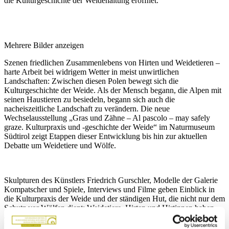
die Kulturgeschichte der Weidehaltung eröffnet.
Mehrere Bilder anzeigen
Szenen friedlichen Zusammenlebens von Hirten und Weidetieren –
harte Arbeit bei widrigem Wetter in meist unwirtlichen
Landschaften: Zwischen diesen Polen bewegt sich die
Kulturgeschichte der Weide. Als der Mensch begann, die Alpen mit
seinen Haustieren zu besiedeln, begann sich auch die
nacheiszeitliche Landschaft zu verändern. Die neue
Wechselausstellung „Gras und Zähne – Al pascolo – may safely
graze. Kulturpraxis und -geschichte der Weide“ im Naturmuseum
Südtirol zeigt Etappen dieser Entwicklung bis hin zur aktuellen
Debatte um Weidetiere und Wölfe.
Skulpturen des Künstlers Friedrich Gurschler, Modelle der Galerie
Kompatscher und Spiele, Interviews und Filme geben Einblick in
die Kulturpraxis der Weide und der ständigen Hut, die nicht nur dem
Schutz vor Wölfen dient: Weidetiere, Hirten und Hirtinnen haben
das Potenzial, in den Krisenthemen Klima, Artenschutz und
Umwelt, Ernährung, Tierhaltung und selbstbestimmte Arbeit