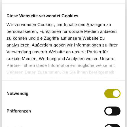
Positives zu bewirken.
Diese Webseite verwendet Cookies
Die Ausstellung wird am kommenden Freitag, 25. Oktober um 19
Wir verwenden Cookies, um Inhalte und Anzeigen zu
Uhr eröffnet und ist bis 12. Oktober 2025 im Erdgeschoss des
personalisieren, Funktionen für soziale Medien anbieten
Museums zu sehen. Informationen zu geführten Rundgängen,
zu können und die Zugriffe auf unsere Website zu
Exkursionen und weiteren Veranstaltungen gibt es auf der Webseite
des Naturmuseums. Die Ausstellung ist Teil des EU-Projekts
analysieren. Außerdem geben wir Informationen zu Ihrer
LIFEstockProtect und findet parallel zur
LIFEstockProtect
Verwendung unserer Website an unsere Partner für
Konferenz 2024 – Eurac Research in Vahrn
statt.
soziale Medien, Werbung und Analysen weiter. Unsere
Partner führen diese Informationen möglicherweise mit
weiteren Daten zusammen, die Sie ihnen bereitgestellt
Info:
Tel. 0471 412964
haben oder die sie im Rahmen Ihrer Nutzung der Dienste
gesammelt haben.
Jetzt Artikel auf Facebook teilen
Einwilligungsauswahl
Notwendig
Hier finden Sie weitere Artikel, die Ihnen
gefallen könnten.
Präferenzen
14. Februar