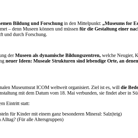
hemen Bildung und Forschung
in den Mittelpunkt:
„Museums for Ed
idmet – denn Museen können und müssen
für die Gestaltung einer na
aft und durch Forschung.
tung der
Museen als dynamische Bildungszentren,
welche Neugier, K
ung
neuer Ideen: Museale Strukturen sind
lebendige Orte, an dene
nalen Museumsrat ICOM weltweit organisiert. Ziel ist es, will
die Bede
ranstaltung mit dem Datum vom 18. Mai verbunden, sie findet aber in S
Eintritt statt:
teln für Kinder mit einem ganz besonderen Mineral: Salz(teig)
Alltag? (Für alle Altersgruppen)