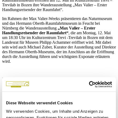
Raumfahrtmuseum eröffnen am 12. Mai im Kulturzentrum Trevi –
Trevilab in Bozen ihre Wanderausstellung „Max Valier – Erster
Handlungsreisender der Raumfahrt“.
Im Rahmen der Max Valier-Weeks präsentieren das Naturmuseum
und das Hermann Oberth-Raumfahrtmuseum in Feucht bei
Nürnberg die Wanderausstellung
„Max Valier – Erster
Handlungsreisender der Raumfahrt“
, die am Montag, 12. Mai
um 18:30 Uhr im Kulturzentrum Trevi -Trevilab in Bozen mit dem
Landesrat für Museen Philipp Achammer eröffnet wird. Mit dabei
sein wird auch Michael Zuber, Kurator der Ausstellung und Direktor
des Hermann Oberth-Museums, der im Anschluss an die Eröffnung
durch die Ausstellung führen und wichtigsten Exponate erläutern
wird.
Die Ausstellung beleuchtet anhand von Originaldokumenten,
historischen Fotografien, Modellen und
Medieninstallationen das Leben und Wirken des Bozner
Raumfahrtpioniers Max Valier (1895-1930). Als
leidenschaftlicher Vermittler der Raumfahrtvisionen Hermann
Diese Webseite verwendet Cookies
Oberths brachte Valier nicht nur revolutionäre Ideen zu Papier,
sondern arbeitete auch an eigenen Raketentests – bis zu seinem
Wir verwenden Cookies, um Inhalte und Anzeigen zu
tragischen Tod bei einem Experiment im Jahr 1930. Die Schau
würdigt ihn als Grenzgänger zwischen Wissenschaft, Technik und
personalisieren, Funktionen für soziale Medien anbieten