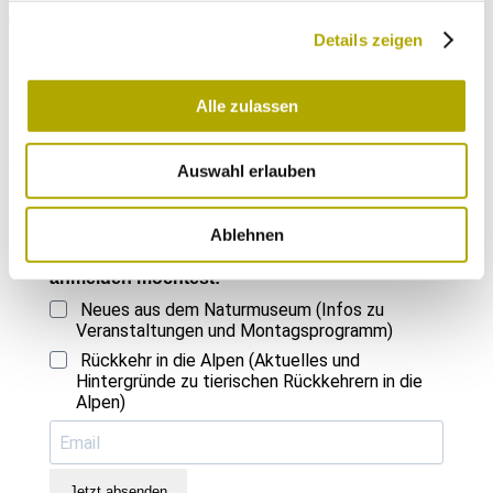
4. Februar
Schmetterlingsparadies Fenner Schlucht
Details zeigen
Immer auf dem neuesten Stand
Alle zulassen
Einmal im Monat versenden wir einen Newsletter mit den aktuellen
Veranstaltungen und besonderen Neuigkeiten.
Auswahl erlauben
Ablehnen
Wähle die Newsletter aus, für die du dich
anmelden möchtest:
Neues aus dem Naturmuseum (Infos zu
Veranstaltungen und Montagsprogramm)
Rückkehr in die Alpen (Aktuelles und
Hintergründe zu tierischen Rückkehrern in die
Alpen)
Jetzt absenden