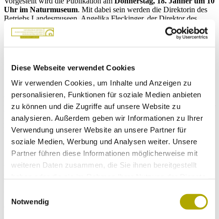
Vorgestellt wird die Publikation am
Donnerstag, 18. Jänner um 10
Uhr im Naturmuseum
. Mit dabei sein werden die Direktorin des
Betriebs Landesmuseen, Angelika Fleckinger, der Direktor des
Naturmuseums David Gruber, der Verleger des Folio Verlags,
Hermann Gummerer, die AutorInnen Thomas Wilhalm, Angelika
Ruele und Johannes Ortner.
Die AutorInnen
Diese Webseite verwendet Cookies
Wir verwenden Cookies, um Inhalte und Anzeigen zu
personalisieren, Funktionen für soziale Medien anbieten
Johannes Ortner
, 1973 in Meran geboren, Mitarbeit und
Projektbeauftragter an der „Flurnamensammlung Südtirol“ – seitdem
zu können und die Zugriffe auf unsere Website zu
vom Namenvirus infiziert. Zwischenzeitlich Naturparkbetreuer und
analysieren. Außerdem geben wir Informationen zu Ihrer
Lehrer. Zahlreiche Publikationen, Vorträge sowie Radio- und
Verwendung unserer Website an unsere Partner für
Fernsehsendungen zu Namenkunde und Lokalgeschichte.
soziale Medien, Werbung und Analysen weiter. Unsere
Partner führen diese Informationen möglicherweise mit
Angelika Ruele
, geboren 1992 in Bozen. Ihr spezielles Interesse
weiteren Daten zusammen, die Sie ihnen bereitgestellt
gilt den Neophyten, sprich Pflanzen, die vom Menschen in Gebiete
haben oder die sie im Rahmen Ihrer Nutzung der Dienste
eingeführt wurden, in denen sie natürlicherweise nicht vorkamen.
gesammelt haben.
Zu dieser Thematik hat sie Kartierungen durchgeführt und leistet
Einwilligungsauswahl
Sensibilisierungsarbeit. Derzeit befasst sie sich u. a. mit Arznei- und
Notwendig
Gewürzpflanzen am Versuchszentrum Laimburg.