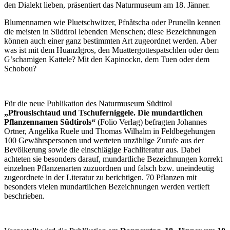
den Dialekt lieben, präsentiert das Naturmuseum am 18. Jänner.
Blumennamen wie Pluetschwitzer, Pfnåtscha oder Prunelln kennen
die meisten in Südtirol lebenden Menschen; diese Bezeichnungen
können auch einer ganz bestimmten Art zugeordnet werden. Aber
was ist mit dem Huanzlgros, den Muattergottespatschlen oder dem
G’schamigen Kattele? Mit den Kapinockn, dem Tuen oder dem
Schobou?
Für die neue Publikation des Naturmuseum Südtirol
„Pfrouslschtaud und Tschuferniggele. Die mundartlichen
Pflanzennamen Südtirols“
(Folio Verlag) befragten Johannes
Ortner, Angelika Ruele und Thomas Wilhalm in Feldbegehungen
100 Gewährspersonen und werteten unzählige Zurufe aus der
Bevölkerung sowie die einschlägige Fachliteratur aus. Dabei
achteten sie besonders darauf, mundartliche Bezeichnungen korrekt
einzelnen Pflanzenarten zuzuordnen und falsch bzw. uneindeutig
zugeordnete in der Literatur zu berichtigen. 70 Pflanzen mit
besonders vielen mundartlichen Bezeichnungen werden vertieft
beschrieben.