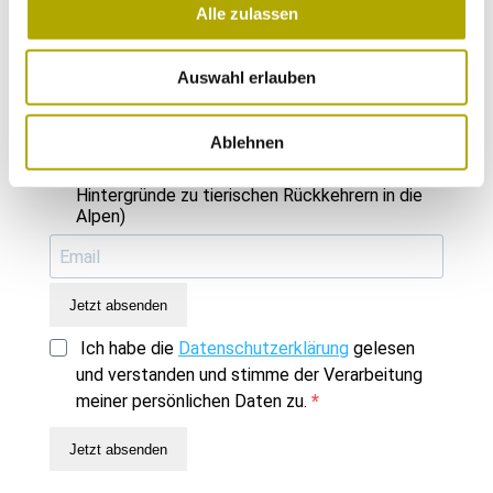
Alle zulassen
Wähle die Newsletter aus, für die du dich
Auswahl erlauben
anmelden möchtest:
Neues aus dem Naturmuseum (Infos zu
Ablehnen
Veranstaltungen und Montagsprogramm)
Rückkehr in die Alpen (Aktuelles und
Hintergründe zu tierischen Rückkehrern in die
Alpen)
Jetzt absenden
Ich habe die
Datenschutzerklärung
gelesen
und verstanden und stimme der Verarbeitung
meiner persönlichen Daten zu.
Jetzt absenden