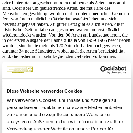
oder Unterarten angesehen wurden und heute als Arten anerkannt
sind. Oder aber um gebietsfremde Arten, die mit Hilfe des
Menschen eingeschleppt wurden und in unterschiedlichen Gebieten
fern von ihrem natürlichen Verbreitungsgebiet leben und sich
bestens angepasst haben. Zu guter Letzt gibt es auch Arten, die in
historischer Zeit in Italien ausgestorben waren und erst kürzlich
wiederentdeckt wurden. Von den 90 Arten an Landsäugetieren, die
in der ersten Ausgabe der Fauna d’Italia von 1959-1965 beschrieben
wurden, sind heute mehr als 120 Arten in Italien nachgewiesen,
darunter 34 neue Säugetiere, wobei auch die Arten berücksichtigt
sind, die bisher nur in sehr begrenzten Gebieten vorkommen.
Darüber spricht Paolo Paolucci am kommenden Dienstag, 25.
Oktober um 18 Uhr im Naturmuseum Südtirol beim Vortrag in
italienischer Sprache „La fauna dei mammiferi d’Italia: tra vecchie e
Diese Webseite verwendet Cookies
nuove acquisizioni“. Im Anschluss stellt der Referent das Buch
“Mammiferi terrestri d’Italia” vor, das er zusammen mit Mauro Bon
Wir verwenden Cookies, um Inhalte und Anzeigen zu
veröffentlicht hat.
personalisieren, Funktionen für soziale Medien anbieten
zu können und die Zugriffe auf unsere Website zu
analysieren. Außerdem geben wir Informationen zu Ihrer
Paolo Paolucci ist Kurator der Säugetiersammlung der Abteilung
Verwendung unserer Website an unsere Partner für
Agronomie, Tiere, Lebensmittel, natürliche Ressourcen und Umwelt