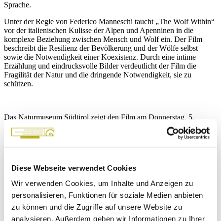
Sprache.
Unter der Regie von Federico Manneschi taucht „The Wolf Within“
vor der italienischen Kulisse der Alpen und Apenninen in die
komplexe Beziehung zwischen Mensch und Wolf ein. Der Film
beschreibt die Resilienz der Bevölkerung und der Wölfe selbst
sowie die Notwendigkeit einer Koexistenz. Durch eine intime
Erzählung und eindrucksvolle Bilder verdeutlicht der Film die
Fragilität der Natur und die dringende Notwendigkeit, sie zu
schützen.
Das Naturmuseum Südtirol zeigt den Film am Donnerstag, 5.
Februar, um 18 Uhr. Er wurde zusammen mit Patagonia anlässlich
des 45. Jahrestags der Berner Übereinkommen vorgestellt.
Francesco Romito, Vizepräsident des Vereins
Iononhopauradellupo
,
stellt den Film vor, kontextualisiert ihn und diskutiert nach der
Vorführung mit dem Publikum. Romito ist ehrenamtlicher
Diese Webseite verwendet Cookies
Beobachter von Großraubtieren für das MUSE und die Autonome
Provinz Trient und arbeitet mit dem Wolfsbeobachtungsnetzwerk
Wir verwenden Cookies, um Inhalte und Anzeigen zu
der Region Venetien und anderen Behörden zusammen, die für die
personalisieren, Funktionen für soziale Medien anbieten
Beobachtung dieser Tierart in den Ostalpen zuständig sind. Er ist im
Bereich Kommunikation tätig, auch visuell als Fotograf.
zu können und die Zugriffe auf unsere Website zu
analysieren. Außerdem geben wir Informationen zu Ihrer