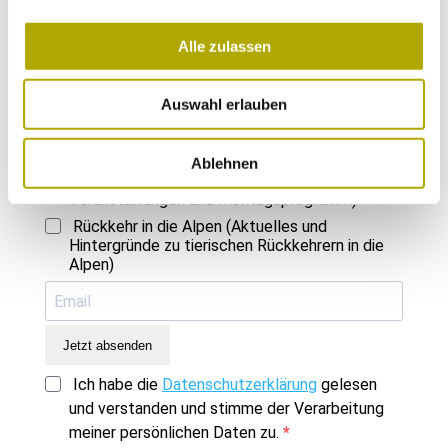
Einmal im Monat versenden wir einen Newsletter mit den aktuellen
Alle zulassen
Veranstaltungen und besonderen Neuigkeiten.
Auswahl erlauben
Wähle die Newsletter aus, für die du dich
anmelden möchtest:
Ablehnen
Neues aus dem Naturmuseum (Infos zu
Veranstaltungen und Montagsprogramm)
Rückkehr in die Alpen (Aktuelles und
Hintergründe zu tierischen Rückkehrern in die
Alpen)
Jetzt absenden
Ich habe die
Datenschutzerklärung
gelesen
und verstanden und stimme der Verarbeitung
meiner persönlichen Daten zu.