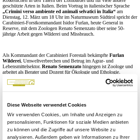
Rotkehlchen in den Tälern der Lombardei und für viele andere
geschützte Arten in Italien. Beim Vortrag in italienischer Sprache
„Crimini verso ambiente ed animali selvatici in Italia“
am
Dienstag, 12. März um 18 Uhr im Naturmuseum Südtirol spricht der
Carabinieri-Forstkommandant Isidor Furlan, heute General in
Reserve, mit dem Zoologen Renato Semenzato über seine 50-
jährige Arbeit gegen Wilderei und Missbrauch.
Als Kommandant der Carabinieri Forestali bekämpfte
Furlan
Wilderei
, Umweltverbrechen und Betrug im Agrar- und
Lebensmittelsektor.
Renato Semenzato
hingegen ist Zoologe und
arbeitet als Berater und Dozent für Ökologie und Ethologie.
Der Eintritt ist frei. Eine
Online-Anmeldung
auf der Webseite des
Museums wird empfohlen.
Diese Webseite verwendet Cookies
Info
: Tel. 0471 412964
Wir verwenden Cookies, um Inhalte und Anzeigen zu
personalisieren, Funktionen für soziale Medien anbieten
Jetzt Artikel auf Facebook teilen
zu können und die Zugriffe auf unsere Website zu
analysieren. Außerdem geben wir Informationen zu Ihrer
Hier finden Sie weitere Artikel, die Ihnen