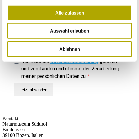
Veranstaltungen und Montagsprogramm)
Rückkehr in die Alpen (Aktuelles und
Alle zulassen
Hintergründe zu tierischen Rückkehrern in die
Alpen)
Auswahl erlauben
Ablehnen
Jetzt absenden
Ich habe die
Datenschutzerklärung
gelesen
und verstanden und stimme der Verarbeitung
meiner persönlichen Daten zu.
Jetzt absenden
Kontakt
Naturmuseum Südtirol
Bindergasse 1
39100 Bozen, Italien