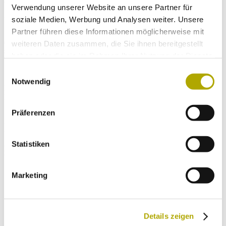
Verwendung unserer Website an unsere Partner für
gefallen könnten.
soziale Medien, Werbung und Analysen weiter. Unsere
Partner führen diese Informationen möglicherweise mit
6. Mai
weiteren Daten zusammen, die Sie ihnen bereitgestellt
#climate360 – Klimawandel und Geologie
haben oder die sie im Rahmen Ihrer Nutzung der Dienste
gesammelt haben.
Einwilligungsauswahl
12. Mai
Notwendig
Homo Sapiens und Neandertaler: Café Philosophique im
Naturmuseum
Präferenzen
Immer auf dem neuesten Stand
Statistiken
Einmal im Monat versenden wir einen Newsletter mit den aktuellen
Veranstaltungen und besonderen Neuigkeiten.
Marketing
Wähle die Newsletter aus, für die du dich
anmelden möchtest:
Details zeigen
Neues aus dem Naturmuseum (Infos zu