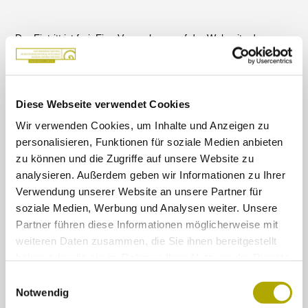
Der Eintritt ist frei. Eine Vormerkung auf der Webseite des
Museums wird empfohlen. Der Vortrag ist auch online auf dem
YouTube-Kanal des Museums zu sehen.
Infos:
Tel. 0471 412964
Diese Webseite verwendet Cookies
Wir verwenden Cookies, um Inhalte und Anzeigen zu
personalisieren, Funktionen für soziale Medien anbieten
zu können und die Zugriffe auf unsere Website zu
analysieren. Außerdem geben wir Informationen zu Ihrer
Jetzt Artikel auf Facebook teilen
Verwendung unserer Website an unsere Partner für
soziale Medien, Werbung und Analysen weiter. Unsere
Hier finden Sie weitere Artikel, die
Partner führen diese Informationen möglicherweise mit
Ihnen gefallen könnten.
weiteren Daten zusammen, die Sie ihnen bereitgestellt
haben oder die sie im Rahmen Ihrer Nutzung der Dienste
Thema: Museum
gesammelt haben.
Einwilligungsauswahl
11. April
Notwendig
Auch Physiker machen Fehler