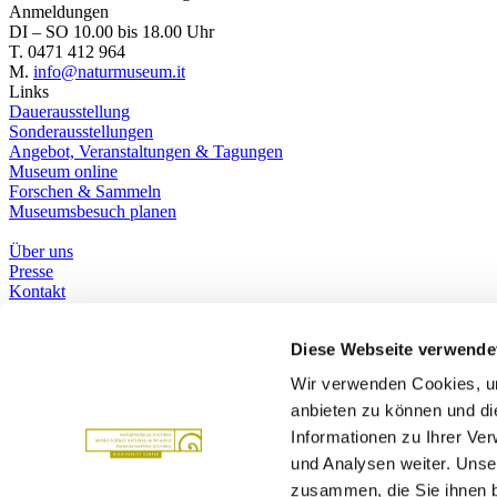
Anmeldungen
DI – SO 10.00 bis 18.00 Uhr
T. 0471 412 964
M.
info@naturmuseum.it
Links
Dauerausstellung
Sonderausstellungen
Angebot, Veranstaltungen & Tagungen
Museum online
Forschen & Sammeln
Museumsbesuch planen
Über uns
Presse
Kontakt
Bibliothek
Social Media
Diese Webseite verwende
Whatsapp
Facebook
Wir verwenden Cookies, um
Instagram
anbieten zu können und di
Youtube
Podcast
Informationen zu Ihrer Ve
Wir gehören zu
Partner
und Analysen weiter. Unse
zusammen, die Sie ihnen b
Autonome Provinz Bozen