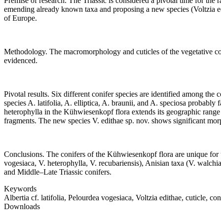
Premise of research
. The Triassic is considered a pivotal time for the
emending already known taxa and proposing a new species (
Voltzia 
of Europe.
Methodology
. The macromorphology and cuticles of the vegetative con
evidenced.
Pivotal results
. Six different conifer species are identi
fi
ed among the c
species
A. latifolia
,
A. elliptica
,
A. braunii
, and
A. speciosa
probably f
heterophylla
in the Kühwiesenkopf
fl
ora extends its geographic rang
fragments. The new species
V. edithae
sp. nov. shows signi
fi
cant morp
Conclusions
. The conifers of the Kühwiesenkopf
fl
ora are unique for 
vogesiaca
,
V. heterophylla
,
V. recubariensis
), Anisian taxa (
V. walchi
and Middle
–
Late Triassic conifers.
Keywords
Albertia cf. latifolia, Pelourdea vogesiaca, Voltzia edithae, cuticle, con
Downloads