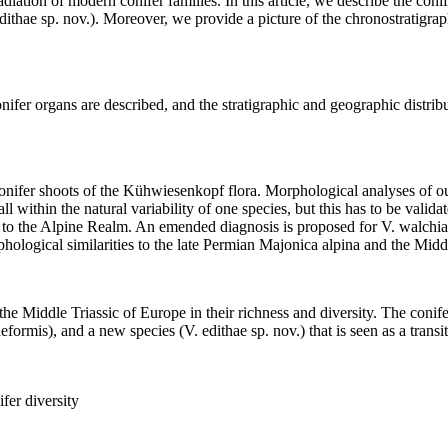
 radiation of modern conifer families. In this article, we describe the c
edithae
sp. nov.). Moreover, we provide a picture of the chronostratigrap
ifer organs are described, and the stratigraphic and geographic distribu
onifer shoots of the Kühwiesenkopf
fl
ora. Morphological analyses of ou
all within the natural variability of one species, but this has to be vali
e to the Alpine Realm. An emended diagnosis is proposed for
V. walchi
hological similarities to the late Permian
Majonica alpina
and the Midd
the Middle Triassic of Europe in their richness and diversity. The conife
aeformis
), and a new species (
V. edithae
sp. nov.) that is seen as a tran
ifer diversity