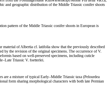
onifers from the Fossillagerstätte Kühwiesenkopf/Monte Prà della Vacca,
hic and geographic distribution of the Middle Triassic conifer shoots
tion pattern of the Middle Triassic conifer shoots in European is
r material of
Albertia
cf.
latifolia
show that the previously described
dated by the revision of the original specimens. The occurrence of
V.
aeformis
based on well-preserved specimens, including cuticle
le
–
Late Triassic
V. foetterlei
.
rs are a mixture of typical Early
–
Middle Triassic taxa (
Pelourdea
sitional form sharing morphological characters with both late Permian