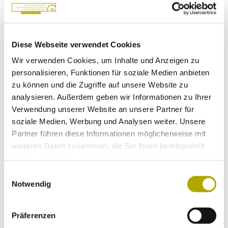
Botanik & Mykologie
2026
Gastrosporium simplex: Ein pannonischer Steppenpilz aus dem
Diese Webseite verwendet Cookies
Nordtiroler Karwendel-Gebirge
Wir verwenden Cookies, um Inhalte und Anzeigen zu
Reinhard Dallinger; Martin Kirchmair
personalisieren, Funktionen für soziale Medien anbieten
Zoologie
zu können und die Zugriffe auf unsere Website zu
2026
analysieren. Außerdem geben wir Informationen zu Ihrer
Monitoring of three protected saproxylic beetles (Cerambyx cerdo,
Osmoderma eremita, Rosalia alpina) in South Tyrol: Population
Verwendung unserer Website an unsere Partner für
status and habitat management
soziale Medien, Werbung und Analysen weiter. Unsere
Partner führen diese Informationen möglicherweise mit
Audrey Aline Nicole Marsy, Elia Guariento, Giulia Ligazzolo, Sara
Sophie Dallmöller, Emanuele Repetto, Georg von Mörl, Andreas
weiteren Daten zusammen, die Sie ihnen bereitgestellt
Hilpold
haben oder die sie im Rahmen Ihrer Nutzung der Dienste
Zoologie
gesammelt haben.
2026
Einwilligungsauswahl
New breeding evidence of Zitting Cisticola Cisticola juncidis in
Notwendig
South Tyrol after 1970/1980s
Emmanuel Requena, Francesco Ceresa, Alessandro Franzoi,
Präferenzen
Roberto Maistri, Jarek Scanferla, Matteo Anderle
Zoologie