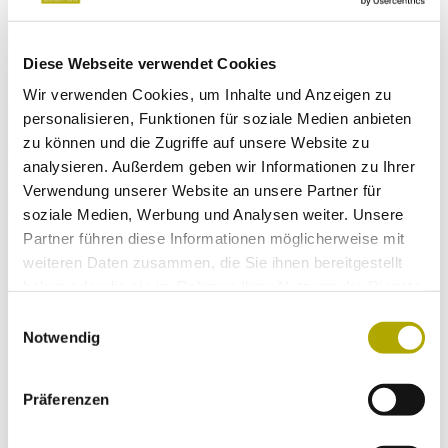
ferns and flowering plants discovered in the region so far, the history
of flora research, portraits of particular species and a presentation of
the most important habitats and their characteristic species.
Diese Webseite verwendet Cookies
Wir verwenden Cookies, um Inhalte und Anzeigen zu
Der Schlern Mai/2013
personalisieren, Funktionen für soziale Medien anbieten
zu können und die Zugriffe auf unsere Website zu
Immer auf dem neuesten Stand
analysieren. Außerdem geben wir Informationen zu Ihrer
Verwendung unserer Website an unsere Partner für
Einmal im Monat versenden wir einen Newsletter mit den aktuellen
soziale Medien, Werbung und Analysen weiter. Unsere
Veranstaltungen und besonderen Neuigkeiten.
Partner führen diese Informationen möglicherweise mit
weiteren Daten zusammen, die Sie ihnen bereitgestellt
haben oder die sie im Rahmen Ihrer Nutzung der Dienste
Wähle die Newsletter aus, für die du dich
gesammelt haben.
anmelden möchtest:
Einwilligungsauswahl
Notwendig
Neues aus dem Naturmuseum (Infos zu
Veranstaltungen und Montagsprogramm)
Rückkehr in die Alpen (Aktuelles und
Präferenzen
Hintergründe zu tierischen Rückkehrern in die
Alpen)