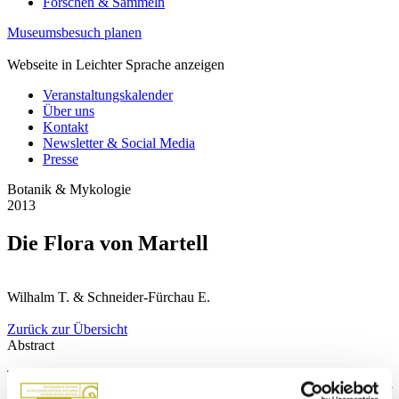
Forschen & Sammeln
Museumsbesuch planen
Webseite in Leichter Sprache anzeigen
Veranstaltungskalender
Über uns
Kontakt
Newsletter & Social Media
Presse
Botanik & Mykologie
2013
Die Flora von Martell
Wilhalm T. & Schneider-Fürchau E.
Zurück zur Übersicht
Abstract
The flora of Martell (Vinschgau Valley, South Tyrol, Italy) is
presented comprehensively providing a complete list of all species of