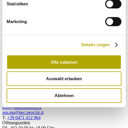
Statistiken
Jetzt absenden
Marketing
Ich habe die
Datenschutzerklärung
gelesen
und verstanden und stimme der Verarbeitung
meiner persönlichen Daten zu.
Details zeigen
Jetzt absenden
Alle zulassen
Auswahl erlauben
Kontakt
Naturmuseum Südtirol
Bindergasse 1
Ablehnen
39100 Bozen, Italien
info@naturmuseum.it
nm.mn@pec.prov.bz.it
T.
+39 0471 412 964
Öffnungszeiten
DI - SO 10.00 bis 18.00 Uhr