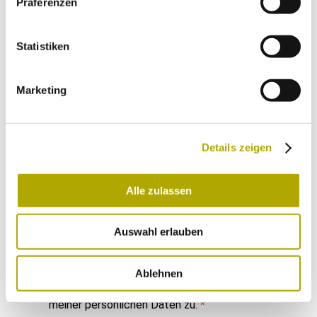
Präferenzen
Einmal im Monat versenden wir einen Newsletter mit den aktuellen
Veranstaltungen und besonderen Neuigkeiten.
Statistiken
Marketing
Wähle die Newsletter aus, für die du dich
anmelden möchtest:
Neues aus dem Naturmuseum (Infos zu
Veranstaltungen und Montagsprogramm)
Details zeigen
Rückkehr in die Alpen (Aktuelles und
Hintergründe zu tierischen Rückkehrern in die
Alpen)
Alle zulassen
Auswahl erlauben
Jetzt absenden
Ich habe die
Datenschutzerklärung
gelesen
Ablehnen
und verstanden und stimme der Verarbeitung
meiner persönlichen Daten zu.