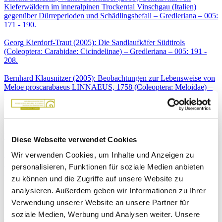
Kieferwäldern im inneralpinen Trockental Vinschgau (Italien)
gegenüber Dürreperioden und Schädlingsbefall – Gredleriana – 005:
171 - 190.
Georg Kierdorf-Traut (2005): Die Sandlaufkäfer Südtirols
(Coleoptera: Carabidae: Cicindelinae) – Gredleriana – 005: 191 -
208.
Bernhard Klausnitzer (2005): Beobachtungen zur Lebensweise von
Meloe proscarabaeus LINNAEUS, 1758 (Coleoptera: Meloidae) –
Gredleriana – 005: 209 - 216.
Guiseppe Osella, Anna Maria Zuppa, Carla Di Marco (2005): Il
popolamento a coleotteri Curculionoidei dell Appennino: Orgine e
biodiversità – Gredleriana – 005: 217 - 226.
Diese Webseite verwendet Cookies
Salvatore Vicidomini (2005): Sistematica e distribuzione degli
Wir verwenden Cookies, um Inhalte und Anzeigen zu
Xylocopini (Hymenoptera: Apidae: Xylocopinae): faunistica delle
personalisieren, Funktionen für soziale Medien anbieten
regioni alpine con note sulla presenza dell'acaro foretico Sennertia
zu können und die Zugriffe auf unsere Website zu
Cerambycina (Acari: Astigmata) – Gredleriana – 005: 227 - 236.
analysieren. Außerdem geben wir Informationen zu Ihrer
Florian Glaser (2005): Siedlungsdichte, Habitatwahl und
Verwendung unserer Website an unsere Partner für
Gefährdungssituation von Ameisen (Hymenoptera, Formicidae) in
soziale Medien, Werbung und Analysen weiter. Unsere
Prader Sand und Schludernser Au (Italien, Südtirol) – Gredleriana –