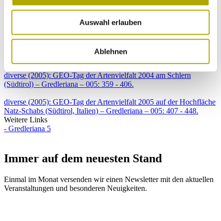
Claudio Torboli (2005): Contributo alla conoscenza della
distribuzione dei micromammiferi in Alto Adige (Provincia di
Bolzano, Italia) – Gredleriana – 005: 347 - 356.
Auswahl erlauben
Andreas Hilpold (2005): Faunistische Notizen - Neu für Südtirol:
Leptoglossus occidentalis HEIDEMANN, 1910 (Heteroptera,
Ablehnen
Coreidae) – Gredleriana – 005: 357 - 358.
diverse (2005): GEO-Tag der Artenvielfalt 2004 am Schlern
(Südtirol) – Gredleriana – 005: 359 - 406.
diverse (2005): GEO-Tag der Artenvielfalt 2005 auf der Hochfläche
Natz-Schabs (Südtirol, Italien) – Gredleriana – 005: 407 - 448.
Weitere Links
- Gredleriana 5
Immer auf dem neuesten Stand
Einmal im Monat versenden wir einen Newsletter mit den aktuellen
Veranstaltungen und besonderen Neuigkeiten.