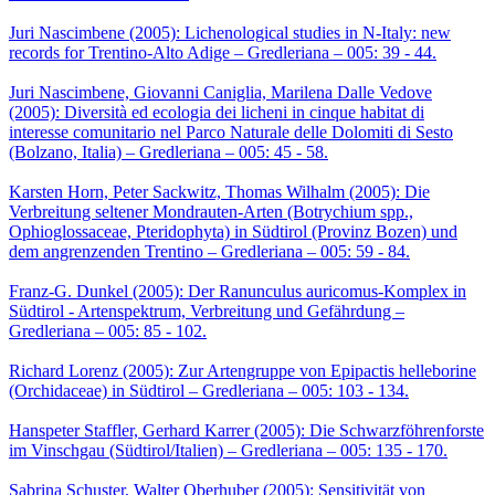
Juri Nascimbene (2005): Lichenological studies in N-Italy: new
records for Trentino-Alto Adige – Gredleriana – 005: 39 - 44.
Juri Nascimbene, Giovanni Caniglia, Marilena Dalle Vedove
(2005): Diversità ed ecologia dei licheni in cinque habitat di
interesse comunitario nel Parco Naturale delle Dolomiti di Sesto
(Bolzano, Italia) – Gredleriana – 005: 45 - 58.
Karsten Horn, Peter Sackwitz, Thomas Wilhalm (2005): Die
Verbreitung seltener Mondrauten-Arten (Botrychium spp.,
Ophioglossaceae, Pteridophyta) in Südtirol (Provinz Bozen) und
dem angrenzenden Trentino – Gredleriana – 005: 59 - 84.
Franz-G. Dunkel (2005): Der Ranunculus auricomus-Komplex in
Südtirol - Artenspektrum, Verbreitung und Gefährdung –
Gredleriana – 005: 85 - 102.
Richard Lorenz (2005): Zur Artengruppe von Epipactis helleborine
(Orchidaceae) in Südtirol – Gredleriana – 005: 103 - 134.
Hanspeter Staffler, Gerhard Karrer (2005): Die Schwarzföhrenforste
im Vinschgau (Südtirol/Italien) – Gredleriana – 005: 135 - 170.
Sabrina Schuster, Walter Oberhuber (2005): Sensitivität von